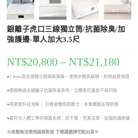
銀離子虎口三線獨立筒/抗菌除臭/加
強護邊-單人加大3.5尺
NT$
20,800
–
NT$
21,180
●2.4mm
高支撐獨立筒袋裝彈簧
，使用中鋼
高碳鋼
，耐用
品質保證
●德國魯道夫銀離子抗菌除臭表布
，立體車花蓬度不易凹陷
●
高密度科技泡綿， 分散身體局部壓力，承重釋壓支撐
舒適
●最符合人體工學的彈簧系統：防干擾、完美支撐
、加強防護側邊
※床墊無法使用超商取貨 下標請選擇宅配出貨※