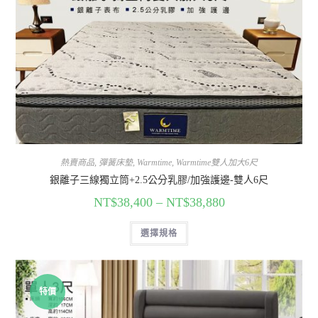
熱賣商品
,
彈簧床墊
,
Warmtime
,
Warmtime雙人加大6尺
銀離子三線獨立筒+2.5公分乳膠/加強護邊-雙人6尺
NT$
38,400
–
NT$
38,880
選擇規格
特價