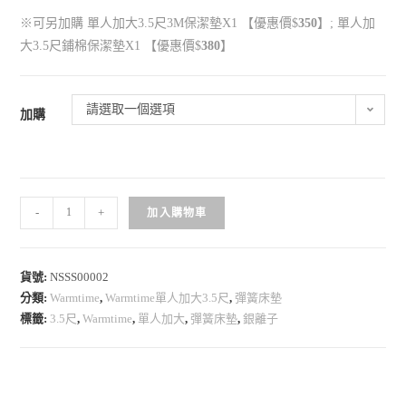
※可另加購 單人加大3.5尺3M保潔墊
X1
【優惠價$
350
】;
單人加
大3.5尺
鋪棉保潔墊
X1
【優惠價$
380
】
請選取一個選項
加購
-
+
加入購物車
貨號:
NSSS00002
分類:
Warmtime
,
Warmtime單人加大3.5尺
,
彈簧床墊
標籤:
3.5尺
,
Warmtime
,
單人加大
,
彈簧床墊
,
銀離子