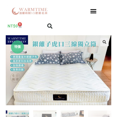
0
NT$
0
特價