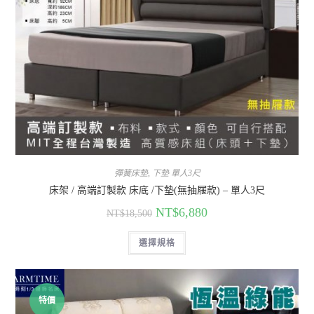
彈簧床墊
,
下墊 單人3尺
床架 / 高端訂製款 床底 /下墊(無抽屜款) – 單人3尺
NT$
6,880
NT$
18,500
選擇規格
特價