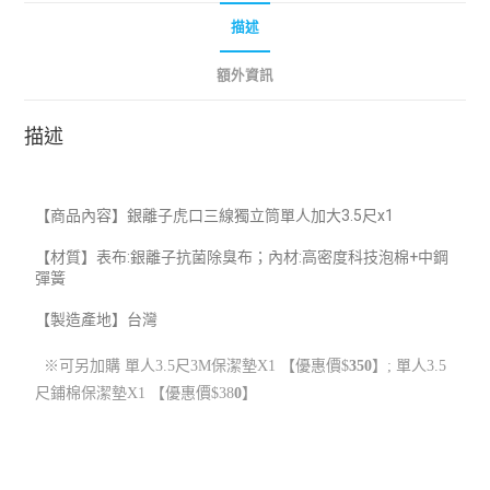
描述
額外資訊
描述
【
商品內容】
銀離子虎口三線獨立筒
單人加大3.5尺x1
【材質】表布:銀離子抗菌除臭布；內材:高密度科技泡棉+中鋼
彈簧
【製造產地】
台灣
※可另加購 單人3.5尺3M保潔墊
X1
【優惠價$
350
】;
單人3.5
尺鋪棉保潔墊
X1
【優惠價$38
0
】