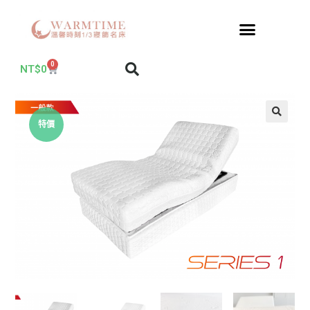
0
NT$
0
特價