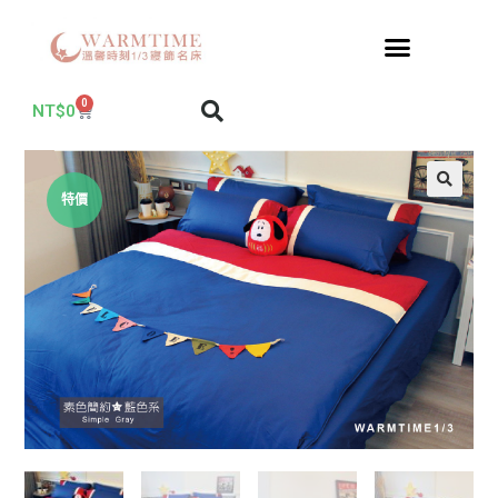
0
NT$
0
特價