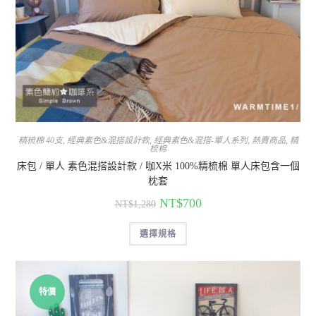
精梳棉 40支
,
經典素色&混搭設計款
,
經典素色&混搭-單人系列
,
熱賣商品
,
精
梳棉
床包 / 單人 素色混搭設計款 / 咖X米 100%精梳棉 單人床包含一個
枕套
NT$
700
NT$
1,280
選擇規格
特價