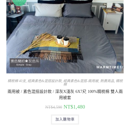
精梳棉 40支
,
經典素色&混搭設計款
,
經典素色&混搭-兩用被
,
熱賣商品
,
精梳
棉
兩用被 / 素色混搭設計款 / 深灰X淺灰 6X7尺 100%精梳棉 雙人兩
用被套
NT$
1,480
NT$
4,590
加入購物車