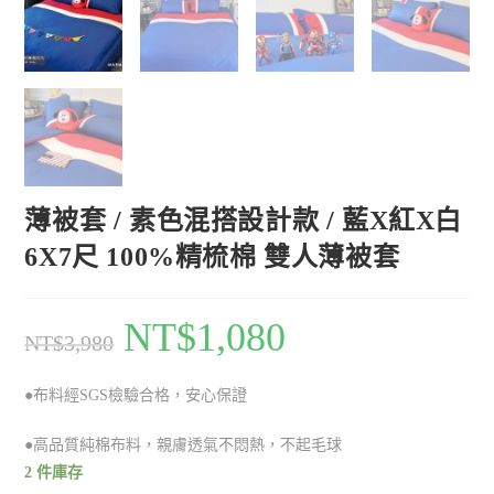
薄被套 / 素色混搭設計款 / 藍X紅X白
6X7尺 100%精梳棉 雙人薄被套
NT$
1,080
NT$
3,980
●布料經SGS檢驗合格，安心保證
●高品質純棉布料，親膚透氣不悶熱，不起毛球
2 件庫存