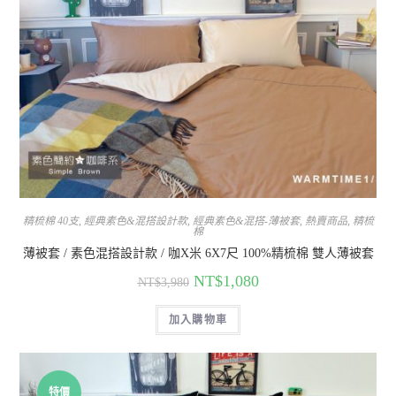
精梳棉 40支
,
經典素色&混搭設計款
,
經典素色&混搭-薄被套
,
熱賣商品
,
精梳
棉
薄被套 / 素色混搭設計款 / 咖X米 6X7尺 100%精梳棉 雙人薄被套
NT$
1,080
NT$
3,980
加入購物車
特價