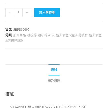
-
+
加入購物車
貨號:
SBPD00005
分類:
熱賣商品
,
精梳棉
,
精梳棉 40支
,
經典素色&混搭-薄被套
,
經典素色
&混搭設計款
描述
額外資訊
描述
【商品內容】雙人薄被套6×7尺x1(
180公分x210公分)