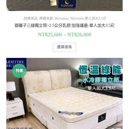
熱賣商品
,
彈簧床墊
,
Warmtime
,
Warmtime單人加大3.5尺
銀離子三線獨立筒+2.5公分乳膠/加強護邊-單人加大3.5尺
NT$
25,600
–
NT$
26,000
選擇規格
特價