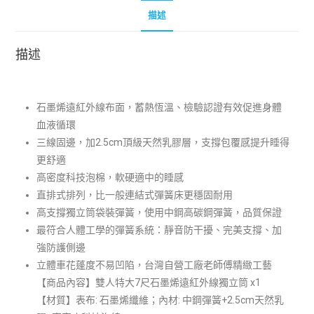
描述
描述
石墨烯遠紅外線布面，蓄熱恆溫、檢驗認證有效促進身體
血液循環
三線固邊，加2.5cm頂級天然乳膠層，支撐包覆感提升睡得
更舒適
高密度科技泡棉，軟硬適中的睡感
直排式排列，比一般連結式彈簧床更穩固耐用
高支撐獨立筒袋裝彈簧，使用中鋼高碳鋼彈簧，品質保證
最符合人體工學的彈簧系統：靜音防干擾、完美支撐、加
強防護側邊
立體車花蓬度不易凹陷，台灣自營工廠老師傅精緻工藝
【商品內容】雙人特大7尺石墨烯遠紅外線獨立筒 x1
【材質】表布:
石墨烯纖維
；內材: 中鋼彈簧+
2.5cm天然乳