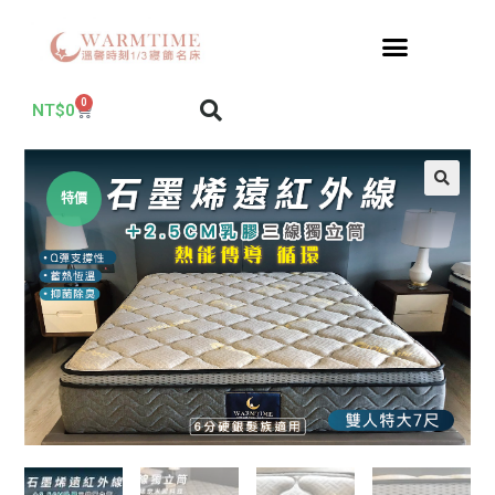
0
NT$
0
特價