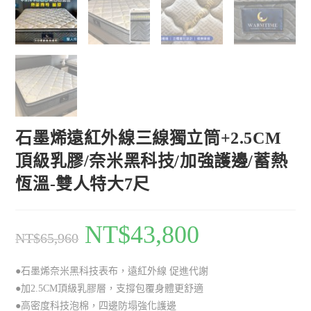
石墨烯遠紅外線三線獨立筒+2.5CM
頂級乳膠/奈米黑科技/加強護邊/蓄熱
恆溫-雙人特大7尺
NT$
43,800
NT$
65,960
●石墨烯奈米黑科技表布，遠紅外線 促進代謝
●加2.5CM頂級乳膠層，支撐包覆身體更舒適
●高密度科技泡棉，四邊防塌強化護邊