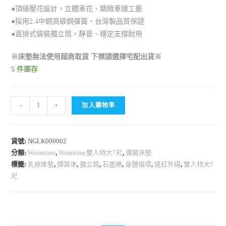
●頂級壓花設計，立體車花、精緻車縫工藝
●採用2.4中鋼高碳鋼彈簧，台灣製品質保證
●直排式袋裝獨立筒，靜音、穩定支撐耐用
※床墊無法使用超商取貨 下標請選擇宅配出貨※
5 件庫存
-
+
加入購物車
貨號:
NGLK000002
分類:
Warmtime
,
Warmtime雙人特大7尺
,
彈簧床墊
標籤:
乳膠床墊
,
彈簧床
,
獨立筒
,
石墨烯
,
身體循環
,
遠紅外線
,
雙人特大7
尺