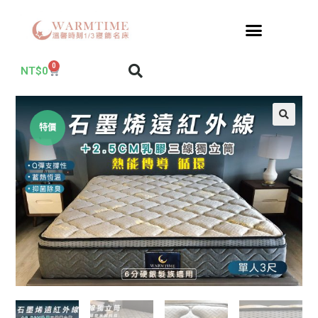
0
NT$
0
特價