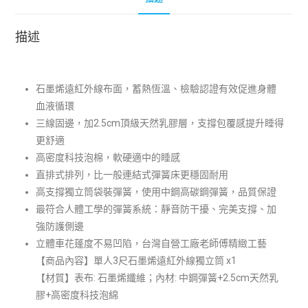
描述
石墨烯遠紅外線布面，蓄熱恆溫、檢驗認證有效促進身體
血液循環
三線固邊，加2.5cm頂級天然乳膠層，支撐包覆感提升睡得
更舒適
高密度科技泡棉，軟硬適中的睡感
直排式排列，比一般連結式彈簧床更穩固耐用
高支撐獨立筒袋裝彈簧，使用中鋼高碳鋼彈簧，品質保證
最符合人體工學的彈簧系統：靜音防干擾、完美支撐、加
強防護側邊
立體車花蓬度不易凹陷，台灣自營工廠老師傅精緻工藝
【商品內容】單人3尺石墨烯遠紅外線獨立筒 x1
【材質】表布:
石墨烯纖維
；內材: 中鋼彈簧+
2.5cm天然乳
膠+
高密度科技泡綿