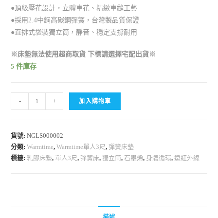
●頂級壓花設計，立體車花、精緻車縫工藝
●採用2.4中鋼高碳鋼彈簧，台灣製品質保證
●直排式袋裝獨立筒，靜音、穩定支撐耐用
※床墊無法使用超商取貨 下標請選擇宅配出貨※
5 件庫存
-
+
加入購物車
貨號:
NGLS000002
分類:
Warmtime
,
Warmtime單人3尺
,
彈簧床墊
標籤:
乳膠床墊
,
單人3尺
,
彈簧床
,
獨立筒
,
石墨烯
,
身體循環
,
遠紅外線
描述