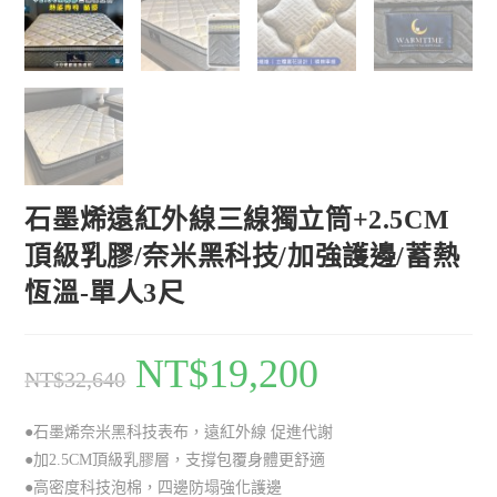
石墨烯遠紅外線三線獨立筒+2.5CM
頂級乳膠/奈米黑科技/加強護邊/蓄熱
恆溫-單人3尺
NT$
19,200
NT$
32,640
●石墨烯奈米黑科技表布，遠紅外線 促進代謝
●加2.5CM頂級乳膠層，支撐包覆身體更舒適
●高密度科技泡棉，四邊防塌強化護邊