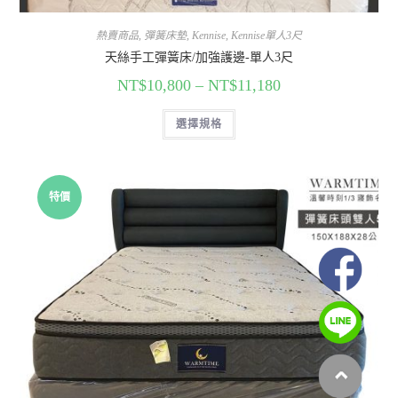
熱賣商品
,
彈簧床墊
,
Kennise
,
Kennise單人3尺
天絲手工彈簧床/加強護邊-單人3尺
NT$
10,800
–
NT$
11,180
選擇規格
特價