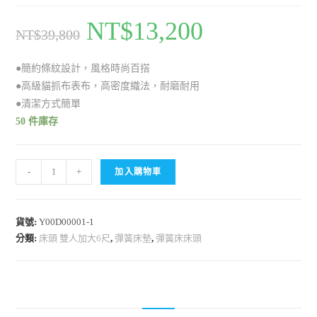
NT$
13,200
NT$
39,800
●簡約條紋設計，風格時尚百搭
●高級貓抓布表布，高密度織法，耐磨耐用
●清潔方式簡單
50 件庫存
-
+
加入購物車
貨號:
Y00D00001-1
分類:
床頭 雙人加大6尺
,
彈簧床墊
,
彈簧床床頭