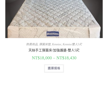
熱賣商品
,
彈簧床墊
,
Kennise
,
Kennise雙人5尺
天絲手工彈簧床/加強護邊-雙人5尺
NT$
18,000
–
NT$
18,430
選擇規格