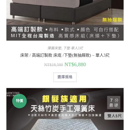
彈簧床墊
,
下墊 單人3尺
床架 / 高端訂製款 床底 /下墊(無抽屜款) – 單人3尺
NT$
6,880
NT$
18,500
選擇規格
特價