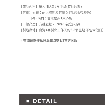
【商品內容】單人加大3.5尺下墊(有抽屜款)
【材質】表布：耐磨貓抓皮材質 (可挑選表布顏色)
下墊-內材：實木框架+木心板
【下墊高度】有抽屜款 28cm(不包含床腳)
【製造產地】台灣 (客製化工作天約2-3個星期 不包含假日)
※ 有問題歡迎私訊溫馨時刻1/3官方客服