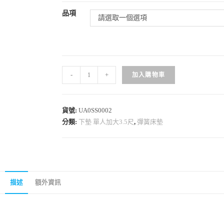
品項
請選取一個選項
-
+
加入購物車
貨號:
UA0SS0002
分類:
下墊 單人加大3.5尺
,
彈簧床墊
描述
額外資訊