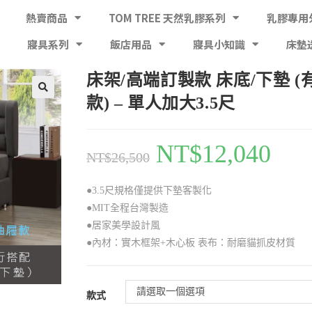
熱賣商品
TOM TREE 天然乳膠系列
乳膠專用
寢具系列
飯店用品
寢具小知識
床墊
床架/高端訂製款 床底/下墊 (
款) – 單人加大3.5尺
NT$
12,040
NT$
26,500
●3.5尺規格僅提供下墊客製化
●MIT全程台灣製造
●居家美學設計風
●內材：實木框架+木心板 表布：耐磨貓抓皮材質
請選取一個選項
款式