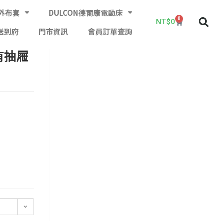
外布套
DULCON德爾康電動床
0
NT$
0
送到府
門市資訊
會員訂單查詢
有抽屜