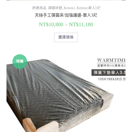
熱賣商品
,
彈簧床墊
,
Kennise
,
Kennise單人3尺
天絲手工彈簧床/加強護邊-單人3尺
NT$
10,800
–
NT$
11,180
選擇規格
特價