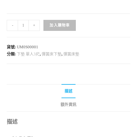
-
+
加入購物車
貨號:
UM0S00001
分類:
下墊 單人3尺
,
彈簧床下墊
,
彈簧床墊
描述
額外資訊
描述