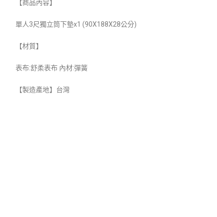
【商品內容】
單人3尺獨立筒下墊x1 (90X188X28公分)
【材質】
表布:舒柔表布 內材:彈簧
【製造產地】台灣