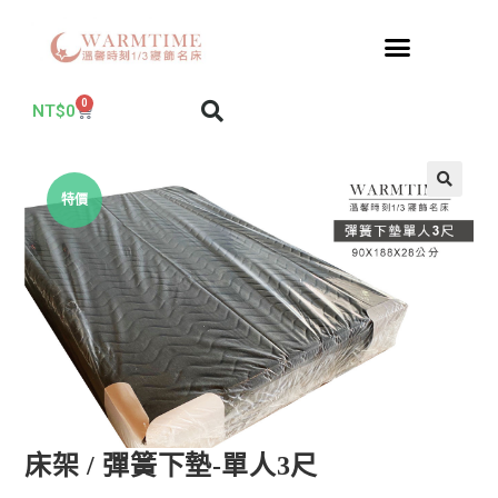
0
NT$
0
特價
床架 / 彈簧下墊-單人3尺