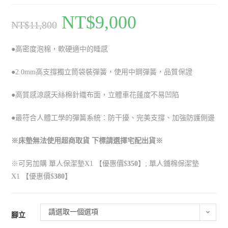
NT$
9,000
NT$
11,800
●高密度泡棉
，
軟硬適中的睡感
●2.0mm
高支撐獨立筒袋裝彈簧
，使用中鋼
彈簧
，
品質保證
●高質感涼感天絲棉針織布面
，立體車花蓬度不易凹陷
●最符合人體工學的彈簧系統：防干擾、完美支撐
、加強防護側邊
※床墊無法使用超商取貨 下標請選擇宅配出貨※
※可另加購 單人保潔墊
X1
【優惠價$
350
】;
單人鋪棉保潔墊
X1
【優惠價$
380
】
請選取一個選項
腳立