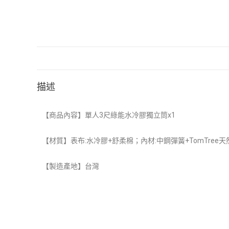
描述
【
商品內容】單人3尺綠能水冷膠獨立筒x1
【材質】表布:水冷膠+舒柔棉；內材:中鋼彈簧+TomTree天
【製造產地】
台灣