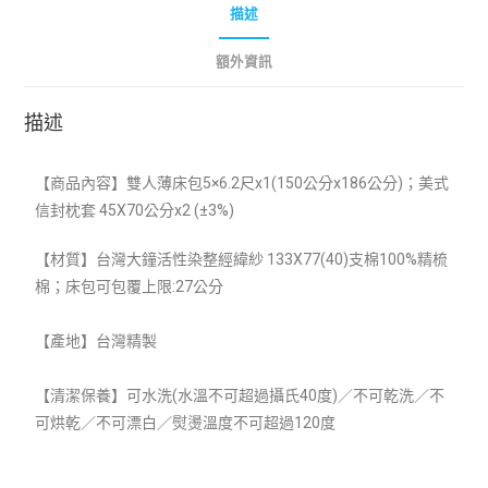
描述
額外資訊
描述
【商品內容】雙人薄床包5×6.2尺x1(150
公分x186公分)；美式
信封枕套 45X70公分x2 (±3%)
【材質】
台灣大鐘活性染整經緯紗 133X77(40)支棉100%精梳
棉；床包可包覆上限:27公分
【產地】台灣精製
【清潔保養】可水洗(水溫不可超過攝氏40度)／不可乾洗／不
可烘乾／不可漂白／熨燙溫度不可超過120度