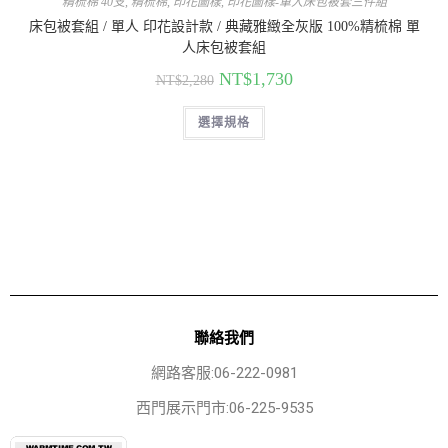
精梳棉 40支
,
精梳棉
,
印花圖樣
,
印花圖樣-單人床包被套三件組
床包被套組 / 單人 印花設計款 / 典藏雅緻全灰版 100%精梳棉 單
人床包被套組
NT$
1,730
NT$
2,280
選擇規格
聯絡我們
網路客服:06-222-0981
西門展示門市:06-225-9535