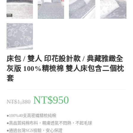
床包 / 雙人 印花設計款 / 典藏雅緻全
灰版 100%精梳棉 雙人床包含二個枕
套
NT$
950
NT$
1,380
●100%40支高密織精梳純棉
●高品質純棉布料，親膚透氣不悶熱，不起毛球
●通過台灣SGS檢驗，安心保證