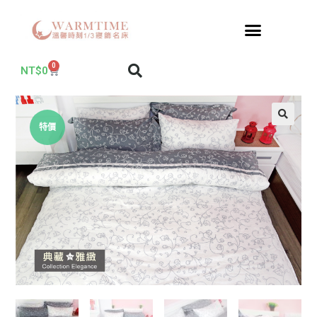
0
NT$
0
特價