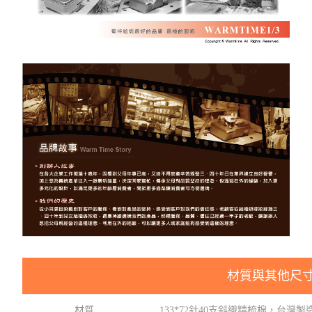
材質與其他尺
材質
133*72針40支斜織精梳棉，台灣製