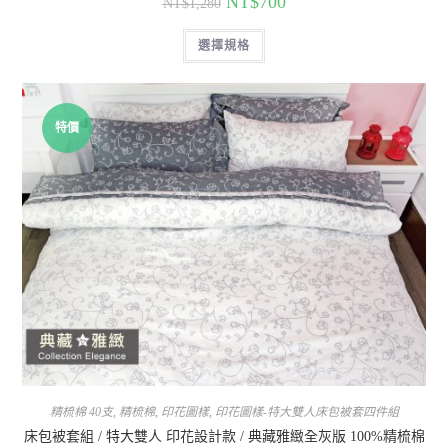
NT$
700
NT$
1,280
選擇規格
特價
精梳棉 40支
,
精梳棉
,
印花圖樣
,
印花圖樣-特大雙人床包被套四件組
床包被套組 / 特大雙人 印花設計款 / 典藏雅緻全灰版 100%精梳棉