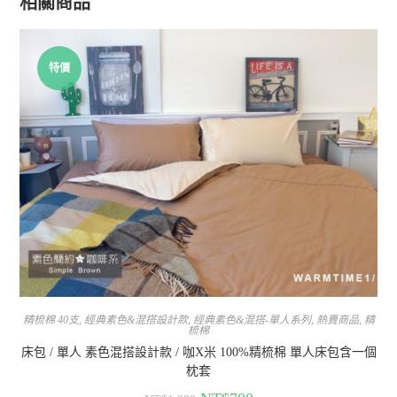
相關商品
特價
精梳棉 40支
,
經典素色&混搭設計款
,
經典素色&混搭-單人系列
,
熱賣商品
,
精
梳棉
床包 / 單人 素色混搭設計款 / 咖X米 100%精梳棉 單人床包含一個
枕套