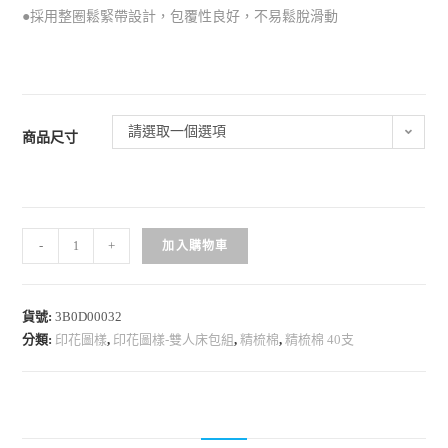
●採用整圈鬆緊帶設計，包覆性良好，不易鬆脫滑動
請選取一個選項
商品尺寸
-
+
加入購物車
貨號:
3B0D00032
分類:
印花圖樣
,
印花圖樣-雙人床包組
,
精梳棉
,
精梳棉 40支