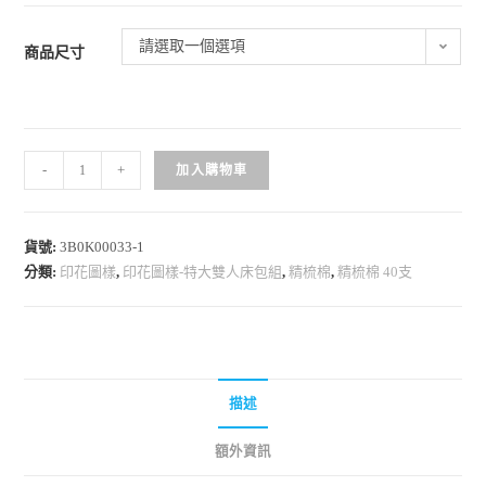
請選取一個選項
商品尺寸
-
+
加入購物車
貨號:
3B0K00033-1
分類:
印花圖樣
,
印花圖樣-特大雙人床包組
,
精梳棉
,
精梳棉 40支
描述
額外資訊