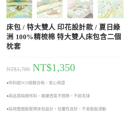
床包 / 特大雙人 印花設計款 / 夏日綠
洲 100%精梳棉 特大雙人床包含二個
枕套
NT$
1,350
NT$
1,780
●布料經SGS檢驗合格，安心保證
●高品質純棉布料，親膚透氣不悶熱，不起毛球
●採用整圈鬆緊帶床包設計，包覆性良好，不易鬆脫滑動