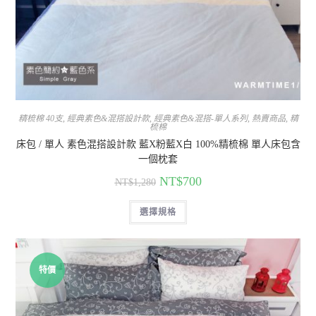
精梳棉 40支
,
經典素色&混搭設計款
,
經典素色&混搭-單人系列
,
熱賣商品
,
精
梳棉
床包 / 單人 素色混搭設計款 藍X粉藍X白 100%精梳棉 單人床包含
一個枕套
NT$
700
NT$
1,280
選擇規格
特價