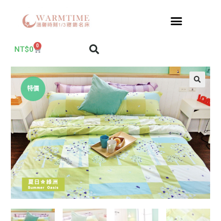
0
NT$
0
特價