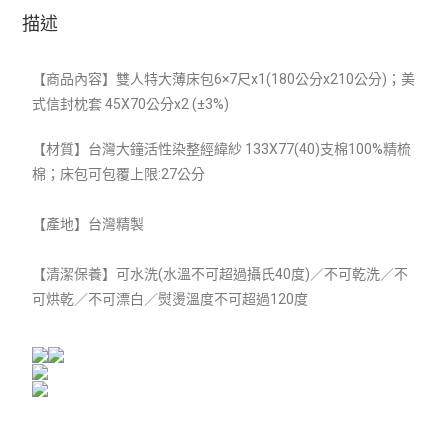
描述
【商品內容】雙人特大薄床包6×7尺x1(180
公分x210公分)；美
式信封枕套 45X70公分x2 (±3%)
【材質】
台灣大鐘活性染整經緯紗 133X77(40)支棉100%精梳
棉；床包可包覆上限:27公分
【產地】台灣精製
【清潔保養】可水洗(水溫不可超過攝氏40度)／不可乾洗／不
可烘乾／不可漂白／熨燙溫度不可超過120度