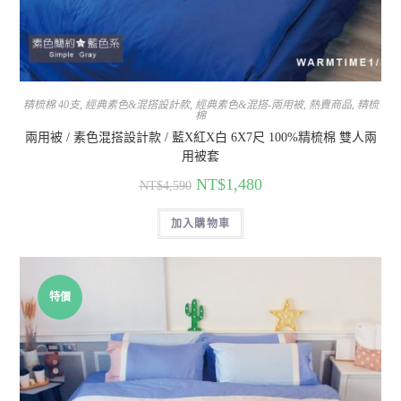
精梳棉 40支
,
經典素色&混搭設計款
,
經典素色&混搭-兩用被
,
熱賣商品
,
精梳
棉
兩用被 / 素色混搭設計款 / 藍X紅X白 6X7尺 100%精梳棉 雙人兩
用被套
NT$
1,480
NT$
4,590
加入購物車
特價