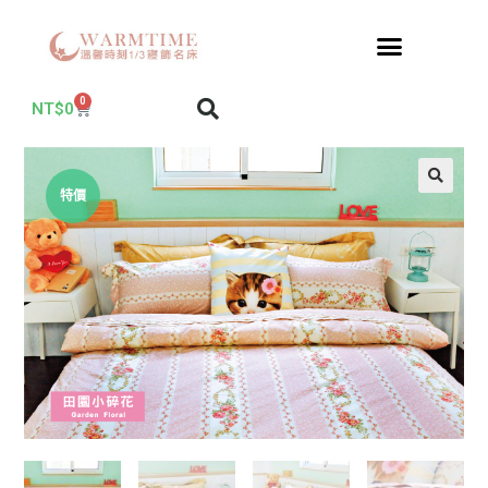
0
NT$
0
特價