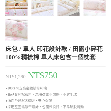
床包 / 單人 印花設計款 / 田園小碎花
100%精梳棉 單人床包含一個枕套
NT$
750
NT$
1,280
●100%40支高密織精梳純棉
●高品質純棉布料，親膚透氣不悶熱，不起毛球
●通過台灣SGS檢驗，安心保證
●採用整圈鬆緊帶設計，包覆性良好，不易鬆脫滑動