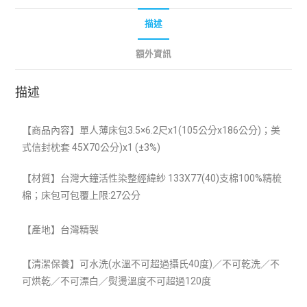
描述
額外資訊
描述
【商品內容】單人薄床包3.5×6.2尺x1(
105公分x186公分)；美
式信封枕套 45X70公分)x1 (±3%)
【材質】
台灣大鐘活性染整經緯紗 133X77(40)支棉100%精梳
棉；床包可包覆上限:27公分
【產地】台灣精製
【清潔保養】可水洗(水溫不可超過攝氏40度)／不可乾洗／不
可烘乾／不可漂白／熨燙溫度不可超過120度