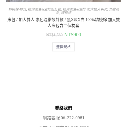
精梳棉 40支
,
經典素色&混搭設計款
,
經典素色&混搭-加大雙人系列
,
熱賣商
品
,
精梳棉
床包 / 加大雙人 素色混搭設計款 / 黑X灰X白 100%精梳棉 加大雙
人床包含二個枕套
NT$
900
NT$
1,580
選擇規格
聯絡我們
網路客服:06-222-0981