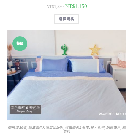
NT$
1,150
NT$
1,580
選擇規格
特價
精梳棉 40支
,
經典素色&混搭設計款
,
經典素色&混搭-雙人系列
,
熱賣商品
,
精
梳棉