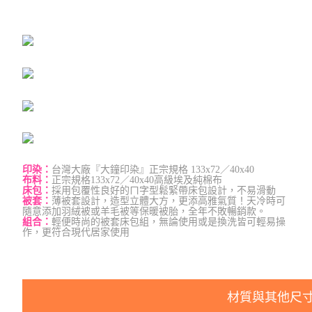
印染：
台灣大廠『大鐘印染』正宗規格 133x72／40x40
布料：
正宗規格133x72／40x40高級埃及純棉布
床包：
採用包覆性良好的ㄇ字型鬆緊帶床包設計，不易滑動
被套：
薄被套設計，造型立體大方，更添高雅氣質！天冷時可
隨意添加羽絨被或羊毛被等保暖被胎，全年不敗暢銷款。
組合：
輕便時尚的被套床包組，無論使用或是換洗皆可輕易操
作，更符合現代居家使用
材質與其他尺