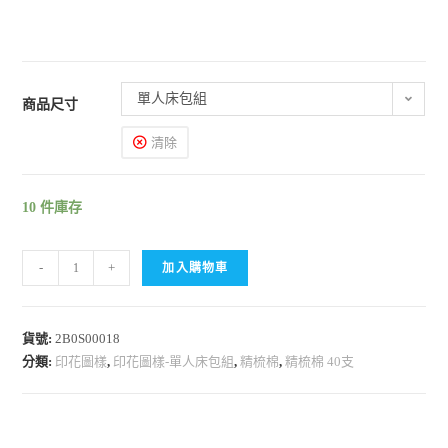
單人床包組
商品尺寸
清除
10 件庫存
-
+
加入購物車
貨號:
2B0S00018
分類:
印花圖樣
,
印花圖樣-單人床包組
,
精梳棉
,
精梳棉 40支