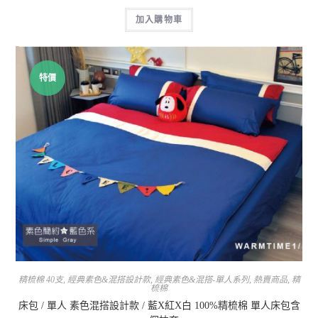
加入購物車
特價
精梳棉 40支
,
經典素色&混搭設計款
,
經典素色&混搭-單人系列
,
熱賣商品
,
精
梳棉
床包 / 單人 素色混搭設計款 / 藍X紅X白 100%精梳棉 單人床包含