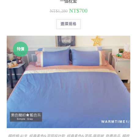
一個枕套
NT$
700
NT$
1,280
選擇規格
特價
精梳棉 40支
,
經典素色&混搭設計款
,
經典素色&混搭-兩用被
,
熱賣商品
,
精梳