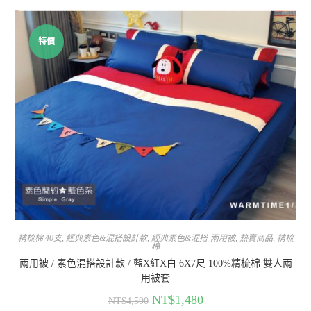
特價
精梳棉 40支
,
經典素色&混搭設計款
,
經典素色&混搭-兩用被
,
熱賣商品
,
精梳
棉
兩用被 / 素色混搭設計款 / 藍X紅X白 6X7尺 100%精梳棉 雙人兩
用被套
NT$
1,480
NT$
4,590