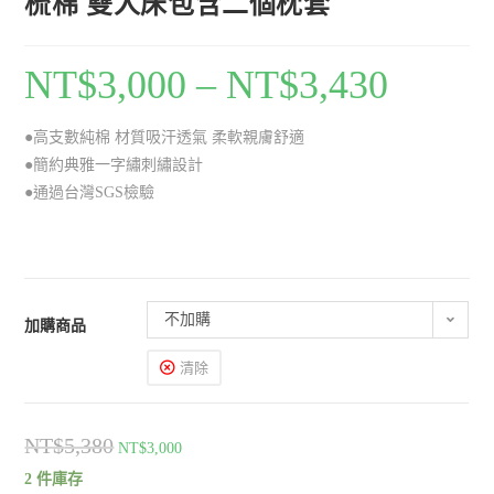
梳棉 雙人床包含二個枕套
NT$
3,000
–
NT$
3,430
●高支數純棉 材質吸汗透氣 柔軟親膚舒適
●簡約典雅一字繡刺繡設計
●通過台灣SGS檢驗
不加購
加購商品
清除
NT$
5,380
NT$
3,000
2 件庫存