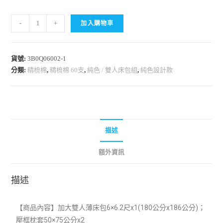
-
+
加入購物車
貨號:
3B0Q06002-1
分類:
精梳棉
,
精梳棉 60支
,
純色 / 雙人床包組
,
純色設計款
描述
額外資訊
描述
【商品內容】加大雙人薄床包6×6.2尺x1(
180公分x186公分)；
壓框枕套50×75公分x2