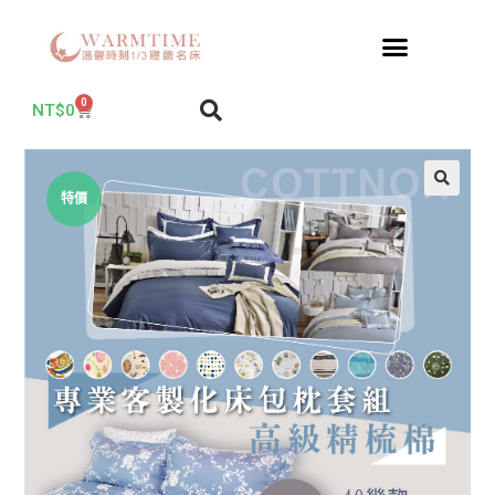
0
NT$
0
特價