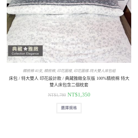
精梳棉 40支
,
精梳棉
,
印花圖樣
,
印花圖樣-特大雙人床包組
床包 / 特大雙人 印花設計款 / 典藏雅緻全灰版 100%精梳棉 特大
雙人床包含二個枕套
NT$
1,350
NT$
1,780
選擇規格