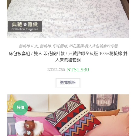
精梳棉 40支
,
精梳棉
,
印花圖樣
,
印花圖樣-雙人床包被套四件組
床包被套組 / 雙人 印花設計款 / 典藏雅緻全灰版 100%精梳棉 雙
人床包被套組
NT$
1,930
NT$
2,780
選擇規格
特價