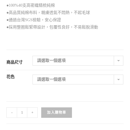
●100%40支高密織精梳純棉
●高品質純棉布料，親膚透氣不悶熱，不起毛球
●通過台灣SGS檢驗，安心保證
●採用整圈鬆緊帶設計，包覆性良好，不易鬆脫滑動
請選取一個選項
商品尺寸
花色
請選取一個選項
-
+
加入購物車