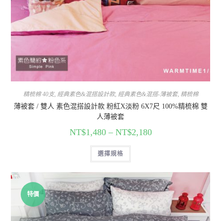
精梳棉 40支
,
經典素色&混搭設計款
,
經典素色&混搭-薄被套
,
精梳棉
薄被套 / 雙人 素色混搭設計款 粉紅X淡粉 6X7尺 100%精梳棉 雙
人薄被套
NT$
1,480
–
NT$
2,180
選擇規格
特價