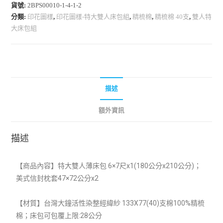
貨號:
2BPS00010-1-4-1-2
分類:
印花圖樣
,
印花圖樣-特大雙人床包組
,
精梳棉
,
精梳棉 40支
,
雙人特
大床包組
描述
額外資訊
描述
【商品內容】特大雙人薄床包 6×7尺x1(
180公分x210公分)；
美式信封枕套47×72公分x2
【材質】
台灣大鐘活性染整經緯紗 133X77(40)支棉100%精梳
棉；床包可包覆上限:28公分