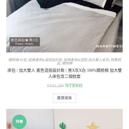
精梳棉 40支
,
經典素色&混搭設計款
,
經典素色&混搭-加大雙人系列
,
熱賣商
品
,
精梳棉
床包 / 加大雙人 素色混搭設計款 / 黑X灰X白 100%精梳棉 加大雙
人床包含二個枕套
NT$
900
NT$
1,580
選擇規格
特價