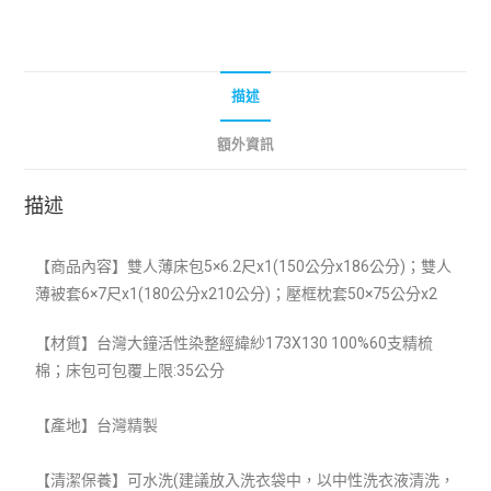
描述
額外資訊
描述
【商品內容】雙人薄床包5×6.2尺x1(
150公分x186公分)
；
雙
人
薄被套
6×7尺x1(180公分x210公分)
；壓框枕套50×75公分x2
【材質】台灣大鐘活性染整經緯紗173X130 100%60支精梳
棉；床包可包覆上限:35公分
【產地】台灣精製
【清潔保養】可水洗(建議放入洗衣袋中，以中性洗衣液清洗，