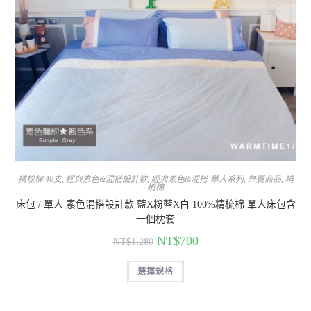
精梳棉 40支
,
經典素色&混搭設計款
,
經典素色&混搭-單人系列
,
熱賣商品
,
精
梳棉
床包 / 單人 素色混搭設計款 藍X粉藍X白 100%精梳棉 單人床包含
一個枕套
NT$
700
NT$
1,280
選擇規格