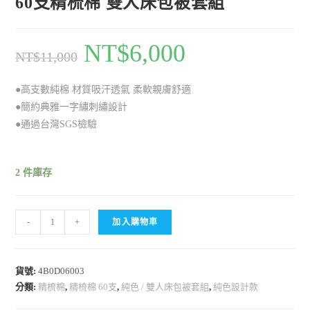
60支精梳棉 雙人床包被套組
NT$
6,000
NT$
11,000
●高支數純棉 材質吸汗透氣 柔軟親膚舒適
●簡約典雅一字繡刺繡設計
●通過台灣SGS檢驗
2 件庫存
-
+
加入購物車
貨號:
4B0D06003
分類:
精梳棉
,
精梳棉 60支
,
純色 / 雙人床包被套組
,
純色設計款