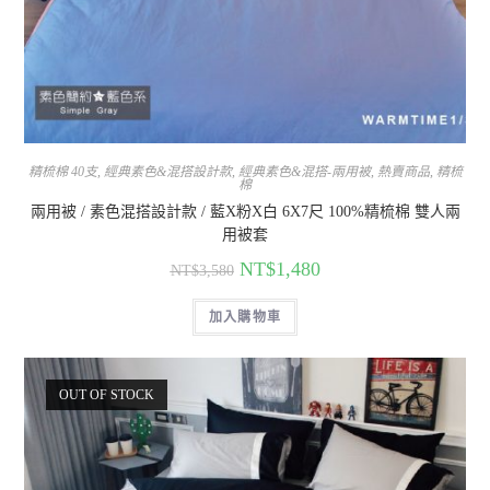
精梳棉 40支
,
經典素色&混搭設計款
,
經典素色&混搭-兩用被
,
熱賣商品
,
精梳
棉
兩用被 / 素色混搭設計款 / 藍X粉X白 6X7尺 100%精梳棉 雙人兩
用被套
NT$
1,480
NT$
3,580
加入購物車
OUT OF STOCK