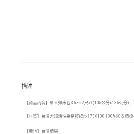
描述
【商品內容】單人薄床包3.5×6.2尺x1(
105公分x186公分)
；
【材質】台灣大鐘活性染整經緯紗173X130 100%60支精
【產地】台灣精製