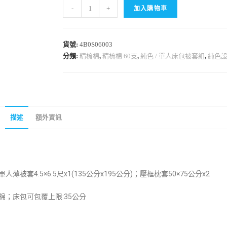
-
+
加入購物車
貨號:
4B0S06003
分類:
精梳棉
,
精梳棉 60支
,
純色 / 單人床包被套組
,
純色
描述
額外資訊
單
人薄被套
4.5×6.5尺x1(135公分x195公分)
；壓框枕套50×75公分x2
梳棉；床包可包覆上限:35公分