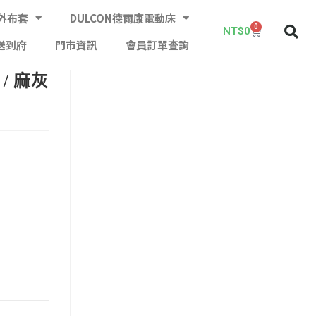
外布套
DULCON德爾康電動床
0
NT$
0
送到府
門市資訊
會員訂單查詢
/ 麻灰