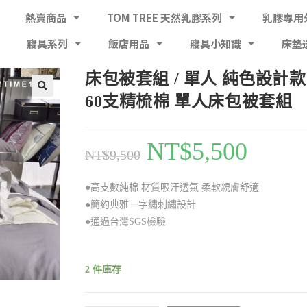
熱賣商品
TOM TREE 天然乳膠系列
乳膠專用
寢具系列
飯店用品
寢具小知識
床墊
床包被套組 / 單人 純色設計款 
60支精梳棉 單人床包被套組
NT$
5,500
NT$
9,500
●高支數純棉 材質吸汗透氣 柔軟親膚舒適
●簡約典雅一字繡刺繡設計
●通過台灣SGS檢驗
2 件庫存