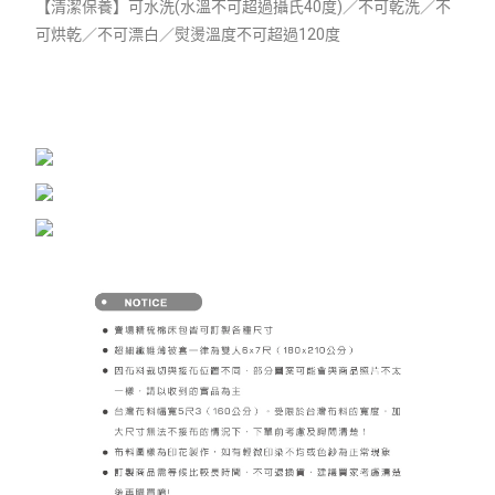
【清潔保養】可水洗(水溫不可超過攝氏40度)／不可乾洗／不
可烘乾／不可漂白／熨燙溫度不可超過120度