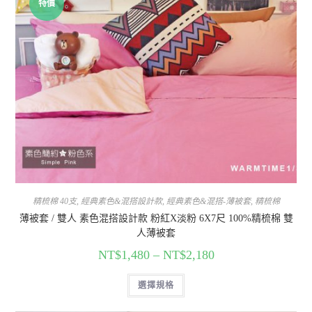
特價
精梳棉 40支
,
經典素色&混搭設計款
,
經典素色&混搭-薄被套
,
精梳棉
薄被套 / 雙人 素色混搭設計款 粉紅X淡粉 6X7尺 100%精梳棉 雙
人薄被套
NT$
1,480
–
NT$
2,180
選擇規格