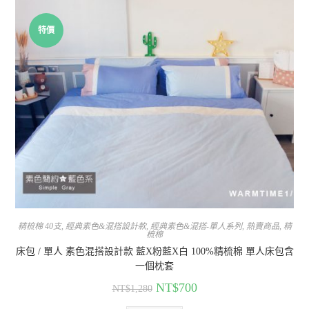
特價
精梳棉 40支
,
經典素色&混搭設計款
,
經典素色&混搭-單人系列
,
熱賣商品
,
精
梳棉
床包 / 單人 素色混搭設計款 藍X粉藍X白 100%精梳棉 單人床包含
一個枕套
NT$
700
NT$
1,280