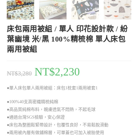
床包兩用被組 / 單人 印花設計款 / 紛
葉幽境 米/黑 100%精梳棉 單人床包
兩用被組
NT$
2,230
NT$
3,280
●單人床包單人兩用被組：床包1枕套1兩用被套1
●100%40支高密織精梳純棉
●高品質純棉布料，親膚透氣不悶熱，不起毛球
●通過台灣SGS檢驗，安心保證
●床包為整圈鬆緊帶設計，包覆性良好，不易鬆脫滑動
●兩用被內層有做鋪棉層，可單蓋也可加入被胎使用