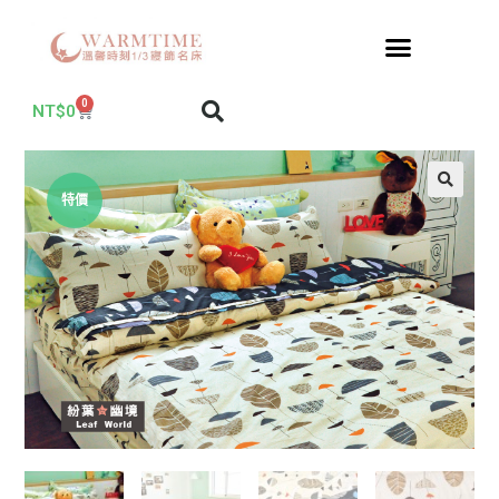
0
NT$
0
特價