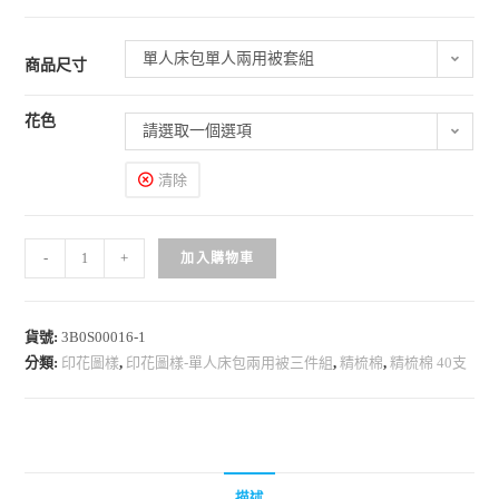
單人床包單人兩用被套組
商品尺寸
花色
請選取一個選項
清除
-
+
加入購物車
貨號:
3B0S00016-1
分類:
印花圖樣
,
印花圖樣-單人床包兩用被三件組
,
精梳棉
,
精梳棉 40支
描述