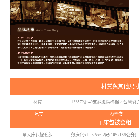
材質與其他尺
材質
133*72針40支斜織精梳棉，台灣製
尺寸
內容物
[ 床包被套組 ]
單人床包被套組
薄床包x1─3.5x6.2尺(105x186公分)