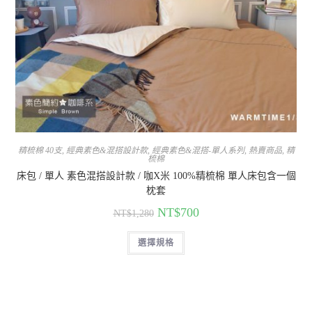
精梳棉 40支
,
經典素色&混搭設計款
,
經典素色&混搭-單人系列
,
熱賣商品
,
精
梳棉
床包 / 單人 素色混搭設計款 / 咖X米 100%精梳棉 單人床包含一個
枕套
NT$
700
NT$
1,280
選擇規格