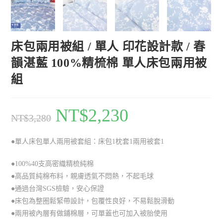
床包兩用被組 / 單人 印花設計款 / 春
韻湛藍 100%精梳棉 單人床包兩用被
組
NT$
2,230
NT$
3,280
●單人床包單人兩用被套組：床包1枕套1兩用被套1
●100%40支高密織精梳純棉
●高品質純棉布料，親膚透氣不悶熱，不起毛球
●通過台灣SGS檢驗，安心保證
●床包為整圈鬆緊帶設計，包覆性良好，不易鬆脫滑動
●兩用被內層有做鋪棉層，可單蓋也可加入被胎使用