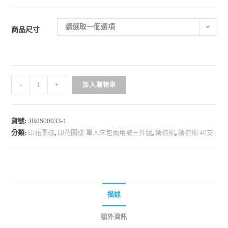
請選取一個選項
商品尺寸
-
+
加入購物車
貨號:
3B0S00033-1
分類:
印花圖樣
,
印花圖樣-單人床包兩用被三件組
,
精梳棉
,
精梳棉 40支
描述
額外資訊