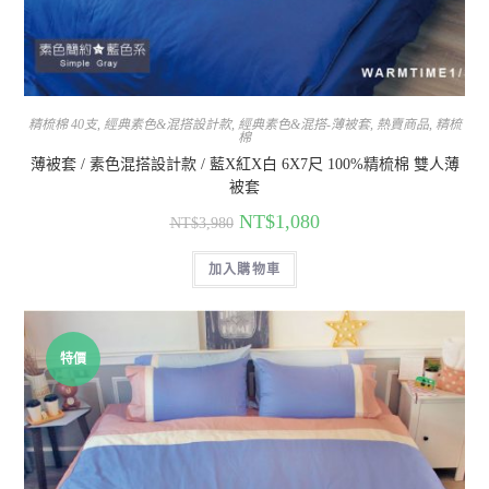
精梳棉 40支
,
經典素色&混搭設計款
,
經典素色&混搭-薄被套
,
熱賣商品
,
精梳
棉
薄被套 / 素色混搭設計款 / 藍X紅X白 6X7尺 100%精梳棉 雙人薄
被套
NT$
1,080
NT$
3,980
加入購物車
特價