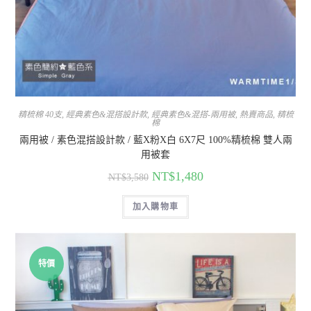
精梳棉 40支
,
經典素色&混搭設計款
,
經典素色&混搭-兩用被
,
熱賣商品
,
精梳
棉
兩用被 / 素色混搭設計款 / 藍X粉X白 6X7尺 100%精梳棉 雙人兩
用被套
NT$
1,480
NT$
3,580
加入購物車
特價