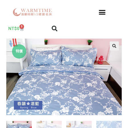
0
NT$
0
特價