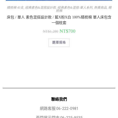
精梳棉 40支
,
經典素色&混搭設計款
,
經典素色&混搭-單人系列
,
熱賣商品
,
精
梳棉
床包 / 單人 素色混搭設計款 / 藍X粉X白 100%精梳棉 單人床包含
一個枕套
NT$
700
NT$
1,280
選擇規格
聯絡我們
網路客服:06-222-0981
西門展示門市:06-225-9535