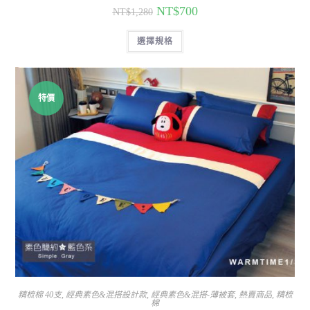
NT$
700
NT$
1,280
選擇規格
特價
精梳棉 40支
,
經典素色&混搭設計款
,
經典素色&混搭-薄被套
,
熱賣商品
,
精梳
棉