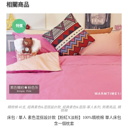
相關商品
特價
精梳棉 40支
,
經典素色&混搭設計款
,
經典素色&混搭-單人系列
,
熱賣商品
,
精
梳棉
床包 / 單人 素色混搭設計款【粉紅X淡粉】100%精梳棉 單人床包
含一個枕套