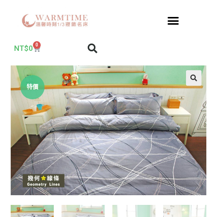
0
NT$
0
特價