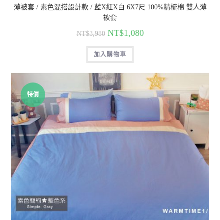
薄被套 / 素色混搭設計款 / 藍X紅X白 6X7尺 100%精梳棉 雙人薄
被套
NT$
1,080
NT$
3,980
加入購物車
特價