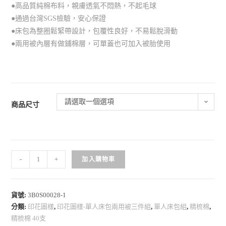
●高品質純棉布料，親膚透氣不悶熱，不起毛球
●通過台灣SGS檢驗，安心保證
●床包為整圈鬆緊帶設計，包覆性良好，不易鬆脫滑動
●兩用被內層有做鋪棉層，可單蓋也可加入被胎使用
請選取一個選項
商品尺寸
-
+
加入購物車
貨號:
3B0S00028-1
分類:
印花圖樣
,
印花圖樣-單人床包兩用被三件組
,
單人床包組
,
精梳棉
,
精梳棉 40支