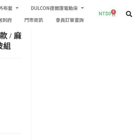
外布套
DULCON德爾康電動床
0
NT$
0
送到府
門市資訊
會員訂單查詢
 / 麻
被組