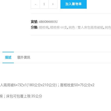
-
+
加入購物車
貨號:
4B0D06003U
分類:
精梳棉
,
精梳棉 60支
,
純色 / 雙人床包兩用被組
,
純
描述
額外資訊
人兩用被
6×7尺x1(180公分x210公分)
；壓框枕套50×75公分x2
梳棉；床包可包覆上限:35公分