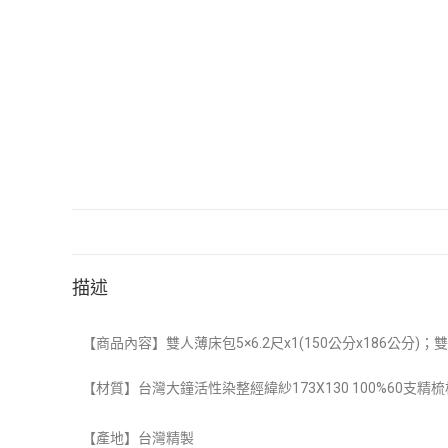
描述
【商品內容】雙人薄床包5×6.2尺x1(
150公分x186公分)
；
雙
【材質】台灣大鐘活性染整經緯紗173X130 100%60支精
【產地】台灣精製