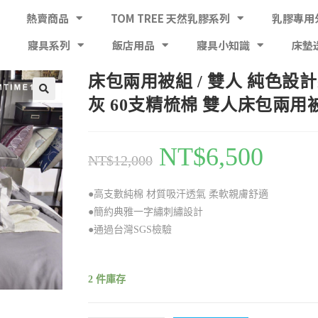
熱賣商品
TOM TREE 天然乳膠系列
乳膠專用
寢具系列
飯店用品
寢具小知識
床墊
床包兩用被組 / 雙人 純色設計款
灰 60支精梳棉 雙人床包兩用
NT$
6,500
NT$
12,000
●高支數純棉 材質吸汗透氣 柔軟親膚舒適
●簡約典雅一字繡刺繡設計
●通過台灣SGS檢驗
2 件庫存