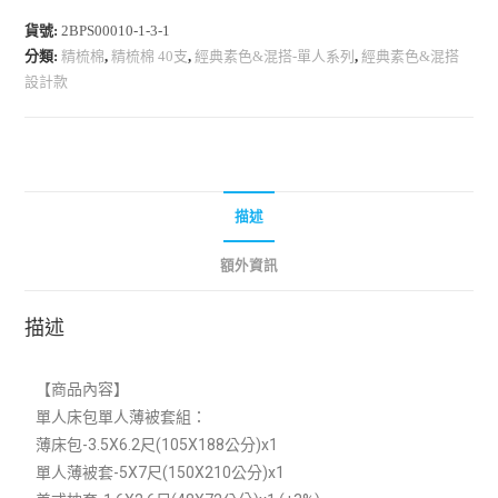
貨號:
2BPS00010-1-3-1
分類:
精梳棉
,
精梳棉 40支
,
經典素色&混搭-單人系列
,
經典素色&混搭
設計款
描述
額外資訊
描述
【商品內容】
單人床包單人薄被套組：
薄床包-3.5X6.2尺(105X188公分)x1
單人薄被套-5X7尺(150X210公分)x1