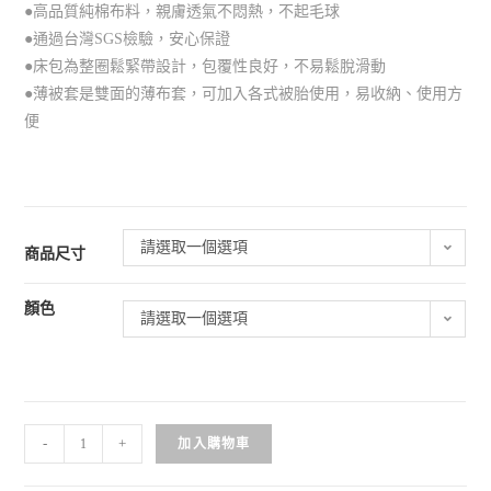
●高品質純棉布料，親膚透氣不悶熱，不起毛球
●通過台灣SGS檢驗，安心保證
●床包為整圈鬆緊帶設計，包覆性良好，不易鬆脫滑動
●薄被套是雙面的薄布套，可加入各式被胎使用，易收納、使用方
便
請選取一個選項
商品尺寸
顏色
請選取一個選項
-
+
加入購物車