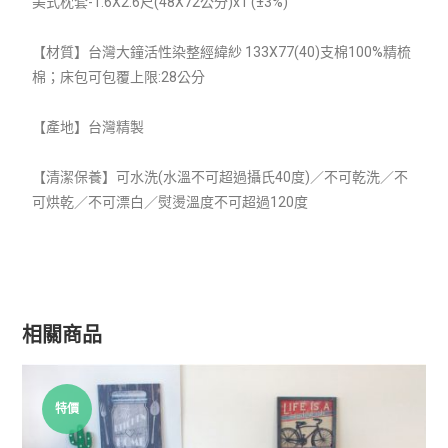
美式枕套-1.6X2.6尺(48X72公分)x1 (±3%)
【材質】
台灣大鐘活性染整經緯紗 133X77(40)支棉100%精梳
棉；床包可包覆上限:28公分
【產地】台灣精製
【清潔保養】可水洗(水溫不可超過攝氏40度)／不可乾洗／不
可烘乾／不可漂白／熨燙溫度不可超過120度
相關商品
特價