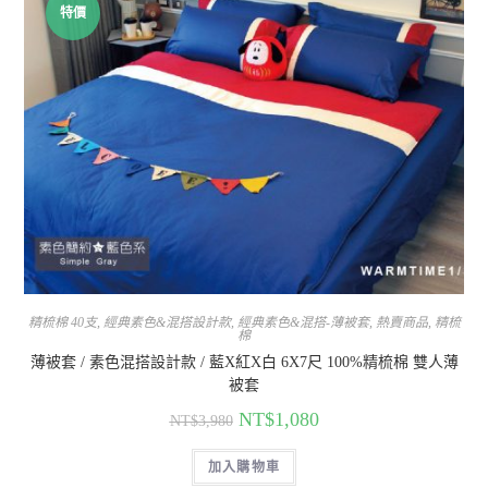
特價
精梳棉 40支
,
經典素色&混搭設計款
,
經典素色&混搭-薄被套
,
熱賣商品
,
精梳
棉
薄被套 / 素色混搭設計款 / 藍X紅X白 6X7尺 100%精梳棉 雙人薄
被套
NT$
1,080
NT$
3,980
加入購物車