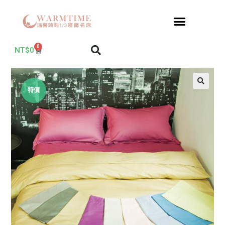
0
NT$
0
特價