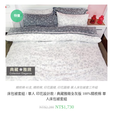
特價
精梳棉 40支
,
精梳棉
,
印花圖樣
,
印花圖樣-單人床包被套三件組
床包被套組 / 單人 印花設計款 / 典藏雅緻全灰版 100%精梳棉 單
人床包被套組
NT$
1,730
NT$
2,280