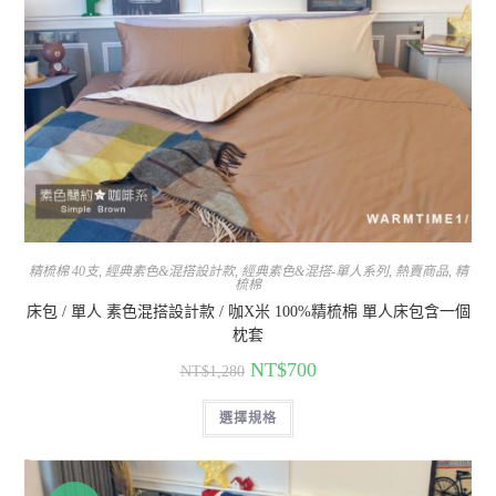
精梳棉 40支
,
經典素色&混搭設計款
,
經典素色&混搭-單人系列
,
熱賣商品
,
精
梳棉
床包 / 單人 素色混搭設計款 / 咖X米 100%精梳棉 單人床包含一個
枕套
NT$
700
NT$
1,280
選擇規格