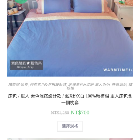
精梳棉 40支
,
經典素色&混搭設計款
,
經典素色&混搭-單人系列
,
熱賣商品
,
精
梳棉
床包 / 單人 素色混搭設計款 / 藍X粉X白 100%精梳棉 單人床包含
一個枕套
NT$
700
NT$
1,280
選擇規格