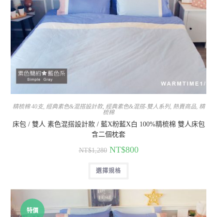
精梳棉 40支
,
經典素色&混搭設計款
,
經典素色&混搭-雙人系列
,
熱賣商品
,
精
梳棉
床包 / 雙人 素色混搭設計款 / 藍X粉藍X白 100%精梳棉 雙人床包
含二個枕套
NT$
800
NT$
1,280
選擇規格
特價