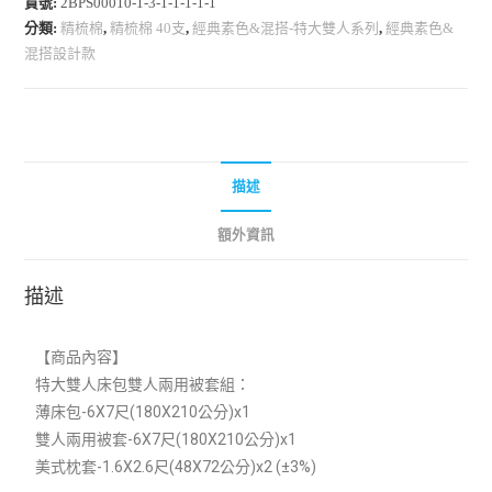
貨號:
2BPS00010-1-3-1-1-1-1-1
分類:
精梳棉
,
精梳棉 40支
,
經典素色&混搭-特大雙人系列
,
經典素色&
混搭設計款
描述
額外資訊
描述
【商品內容】
特大雙人床包雙人兩用被套組：
薄床包-6X7尺(180X210公分)x1
雙人兩用被套-6X7尺(180X210公分)x1
美式枕套-1.6X2.6尺(48X72公分)x2 (±3%)