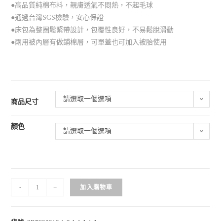
●高品質純棉布料，親膚透氣不悶熱，不起毛球
●通過台灣SGS檢驗，安心保證
●床包為整圈鬆緊帶設計，包覆性良好，不易鬆脫滑動
●兩用被內層有做鋪棉層，可單蓋也可加入被胎使用
請選取一個選項
商品尺寸
顏色
請選取一個選項
-
+
加入購物車