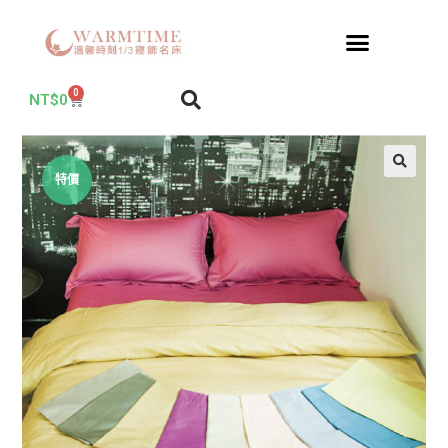
0
NT$
0
特價