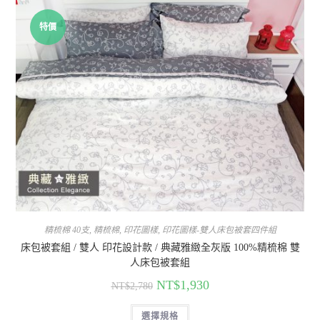
特價
精梳棉 40支
,
精梳棉
,
印花圖樣
,
印花圖樣-雙人床包被套四件組
床包被套組 / 雙人 印花設計款 / 典藏雅緻全灰版 100%精梳棉 雙
人床包被套組
NT$
1,930
NT$
2,780
選擇規格