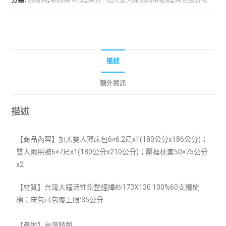
描述
額外資訊
描述
【商品內容】加大雙人薄床包6×6.2尺x1(
180公分x186公分)
；
雙
人兩用被
6×7尺x1(180公分x210公分)
；壓框枕套50×75公分
x2
【材質】台灣大鐘活性染整經緯紗173X130 100%60支精梳
棉
；床包可包覆上限:35公分
【產地】台灣精製