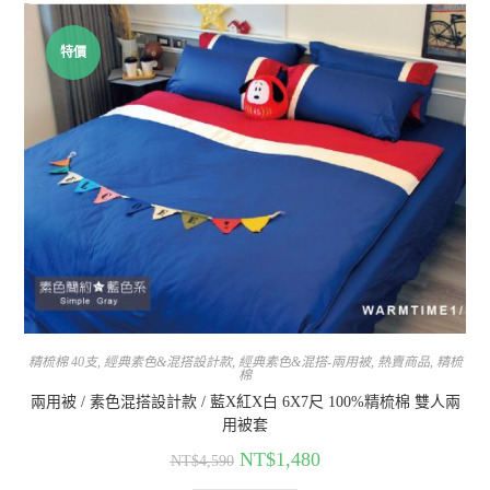
特價
精梳棉 40支
,
經典素色&混搭設計款
,
經典素色&混搭-兩用被
,
熱賣商品
,
精梳
棉
兩用被 / 素色混搭設計款 / 藍X紅X白 6X7尺 100%精梳棉 雙人兩
用被套
NT$
1,480
NT$
4,590