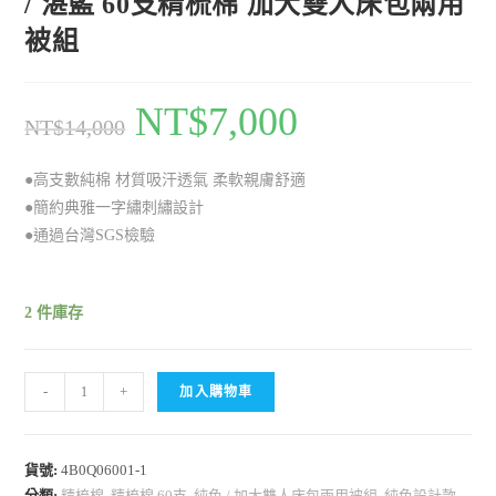
/ 湛藍 60支精梳棉 加大雙人床包兩用
被組
NT$
7,000
NT$
14,000
●高支數純棉 材質吸汗透氣 柔軟親膚舒適
●簡約典雅一字繡刺繡設計
●通過台灣SGS檢驗
2 件庫存
-
+
加入購物車
貨號:
4B0Q06001-1
分類:
精梳棉
,
精梳棉 60支
,
純色 / 加大雙人床包兩用被組
,
純色設計款