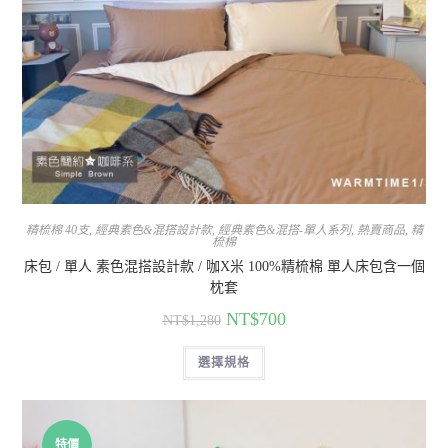
精梳棉 40支
,
經典素色&混搭設計款
,
經典素色&混搭-單人系列
,
熱賣商品
,
精
梳棉
床包 / 單人 素色混搭設計款 / 咖X米 100%精梳棉 單人床包含一個
枕套
NT$
700
NT$
1,280
選擇規格
特價