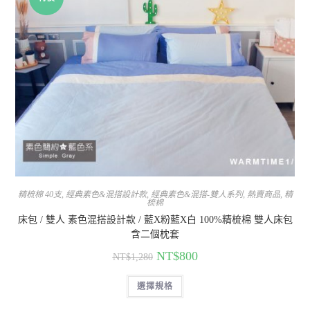
精梳棉 40支
,
經典素色&混搭設計款
,
經典素色&混搭-雙人系列
,
熱賣商品
,
精
梳棉
床包 / 雙人 素色混搭設計款 / 藍X粉藍X白 100%精梳棉 雙人床包
含二個枕套
NT$
800
NT$
1,280
選擇規格