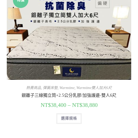
特價
熱賣商品
,
彈簧床墊
,
Warmtime
,
Warmtime雙人加大6尺
銀離子三線獨立筒+2.5公分乳膠/加強護邊-雙人6尺
NT$
38,400
–
NT$
38,880
選擇規格