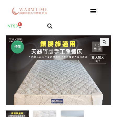
0
NT$
0
特價