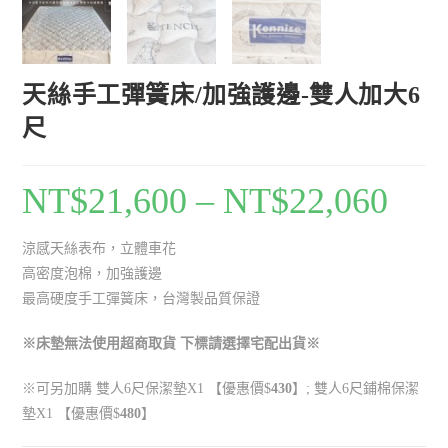
天絲手工彈簧床/加強護邊-雙人加大6
尺
NT$
21,600
–
NT$
22,060
涼感天絲表布，立體車花
高密度泡棉，加強護邊
最高硬度手工彈簧床，台灣製品質保證
※床墊無法使用超商取貨 下標請選擇宅配出貨※
※可另加購 雙人6尺保潔墊
X1
【優惠價$
430
】;
雙人6尺鋪棉保潔
墊
X1
【優惠價$
480
】