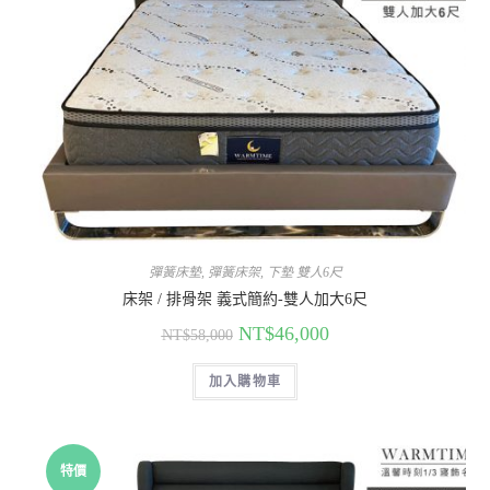
彈簧床墊
,
彈簧床架
,
下墊 雙人6尺
床架 / 排骨架 義式簡約-雙人加大6尺
NT$
46,000
NT$
58,000
加入購物車
特價