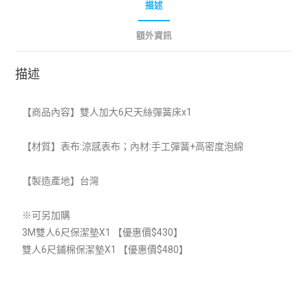
描述
額外資訊
描述
【
商品內容】雙人加大6尺天絲彈簧床x1
【材質】表布:涼感表布；內材:手工彈簧+高密度泡綿
【製造產地】
台灣
※可另加購
3M雙人6尺保潔墊
X1
【優惠價$430】
雙人6尺鋪棉保潔墊
X1
【優惠價$480】