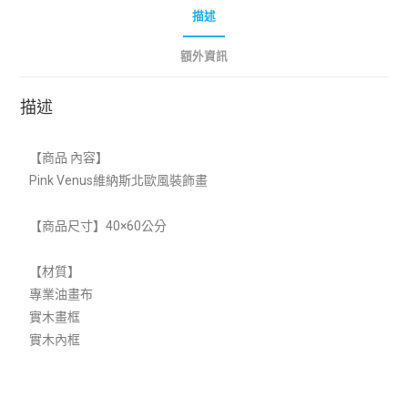
描述
額外資訊
描述
【商品 內容】
Pink Venus維納斯北歐風裝飾畫
【商品尺寸】40×60公分
【材質】
專業油畫布
實木畫框
實木內框