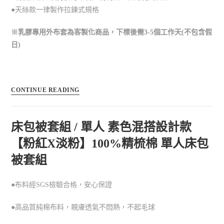
●天絲款一律製作拉鍊式規格
※乳膠專用外布套為客製化商品，下標後需3-5個工作天(不包含假
日)
CONTINUE READING
床包被套組 / 單人 素色混搭設計款
【粉紅X淡粉】100%精梳棉 單人床包
被套組
●布料經SGS檢驗合格，安心保證
●高品質純棉布料，親膚透氣不悶熱，不起毛球