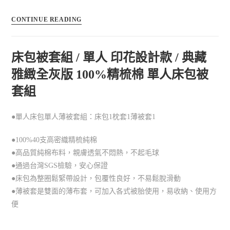
CONTINUE READING
床包被套組 / 單人 印花設計款 / 典藏
雅緻全灰版 100%精梳棉 單人床包被
套組
●單人床包單人薄被套組：床包1枕套1薄被套1
●100%40支高密織精梳純棉
●高品質純棉布料，親膚透氣不悶熱，不起毛球
●通過台灣SGS檢驗，安心保證
●床包為整圈鬆緊帶設計，包覆性良好，不易鬆脫滑動
●薄被套是雙面的薄布套，可加入各式被胎使用，易收納、使用方
便