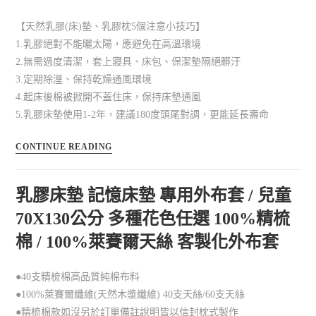
【天然乳膠(床)墊、乳膠枕5個注意小技巧】
1.乳膠絕對不能曬太陽，應避免在高溫環境
2.無需過度清潔，套上寢具、床包、保潔墊隔絕髒汙
3.定期除溼、保持乾燥通風環境
4.起床後棉被掀開不蓋住床，保持床墊通風
5.乳膠床墊使用1-2年，建議180度頭尾對調，更能延長壽命
CONTINUE READING
乳膠床墊 記憶床墊 專用外布套 / 兒童
70X130公分 多種花色任選 100%精梳
棉 / 100%萊賽爾天絲 客製化外布套
●40支精梳棉高品質純棉布料
●100%萊賽爾纖維(天然木漿纖維) 40支天絲/60支天絲
●精梳棉款如沒另於訂單備註說明皆以信封枕式製作