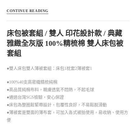
CONTINUE READING
床包被套組 / 雙人 印花設計款 / 典藏
雅緻全灰版 100%精梳棉 雙人床包被
套組
●雙人床包雙人薄被套組：床包1枕套2薄被套1
●100%40支高密織精梳純棉
●高品質純棉布料，親膚透氣不悶熱，不起毛球
●通過台灣SGS檢驗，安心保證
●床包為整圈鬆緊帶設計，包覆性良好，不易鬆脫滑動
●薄被套是雙面的薄布套，可加入各式被胎使用，易收納、使用方
便