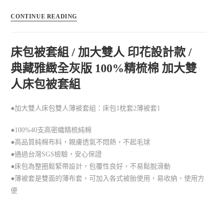
CONTINUE READING
床包被套組 / 加大雙人 印花設計款 /
典藏雅緻全灰版 100%精梳棉 加大雙
人床包被套組
●加大雙人床包雙人薄被套組：床包1枕套2薄被套1
●100%40支高密織精梳純棉
●高品質純棉布料，親膚透氣不悶熱，不起毛球
●通過台灣SGS檢驗，安心保證
●床包為整圈鬆緊帶設計，包覆性良好，不易鬆脫滑動
●薄被套是雙面的薄布套，可加入各式被胎使用，易收納、使用方
便