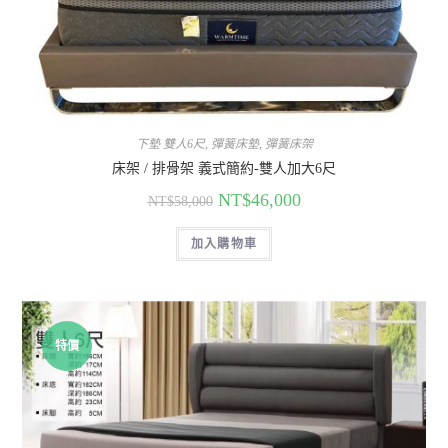
下墊 雙人6尺
,
彈簧床墊
,
彈簧床架
床架 / 排骨架 義式簡約-雙人加大6尺
NT$
46,000
NT$
58,000
加入購物車
特價