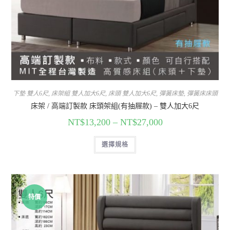
下墊 雙人6尺
,
床架組 雙人加大6尺
,
床頭 雙人加大6尺
,
彈簧床墊
,
彈簧床床頭
床架 / 高端訂製款 床頭架組(有抽屜款) – 雙人加大6尺
NT$
13,200
–
NT$
27,000
選擇規格
特價