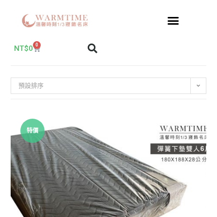
0
NT$
0
預設排序
特價