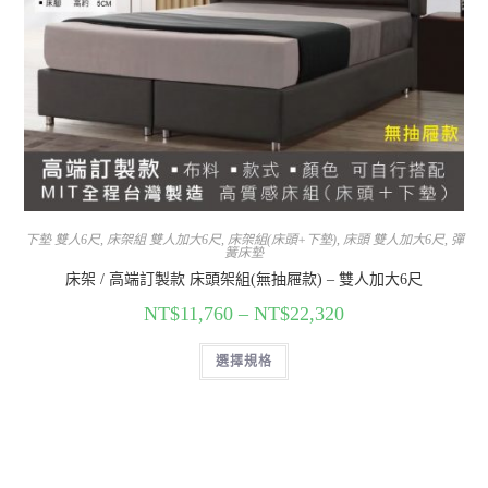
下墊 雙人6尺
,
床架組 雙人加大6尺
,
床架組(床頭+下墊)
,
床頭 雙人加大6尺
,
彈
簧床墊
床架 / 高端訂製款 床頭架組(無抽屜款) – 雙人加大6尺
NT$
11,760
–
NT$
22,320
選擇規格