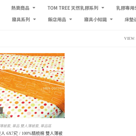
熱賣商品
TOM TREE 天然乳膠系列
乳膠專用
寢具系列
飯店用品
寢具小知識
床墊
VIEW:
 薄被套
,
單品 雙人薄被套
,
單品區
雙人 6X7尺 / 100%精梳棉 雙人薄被