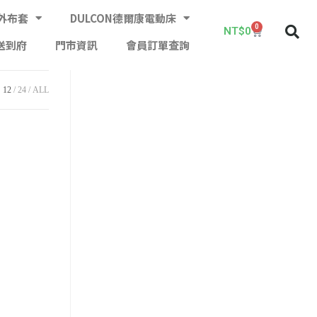
外布套
DULCON德爾康電動床
0
NT$
0
送到府
門市資訊
會員訂單查詢
12
24
ALL