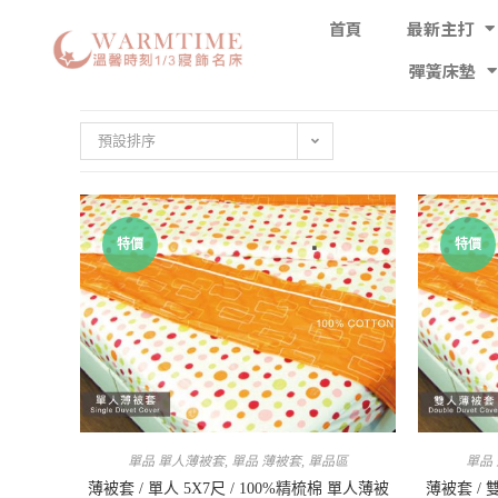
首頁
最新主打
彈簧床墊
預設排序
特價
特價
單品 單人薄被套
,
單品 薄被套
,
單品區
單品
薄被套 / 單人 5X7尺 / 100%精梳棉 單人薄被
薄被套 / 