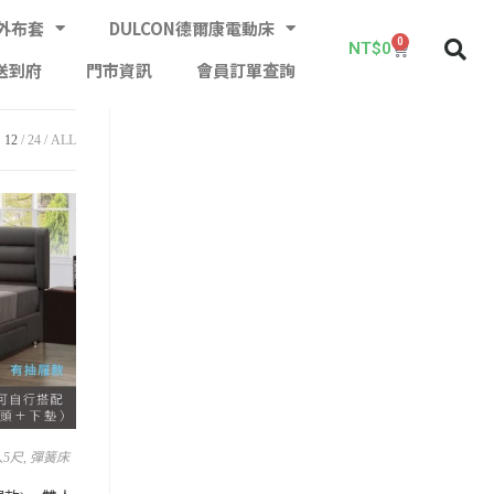
外布套
DULCON德爾康電動床
0
NT$
0
送到府
門市資訊
會員訂單查詢
12
24
ALL
人5尺
,
彈簧床