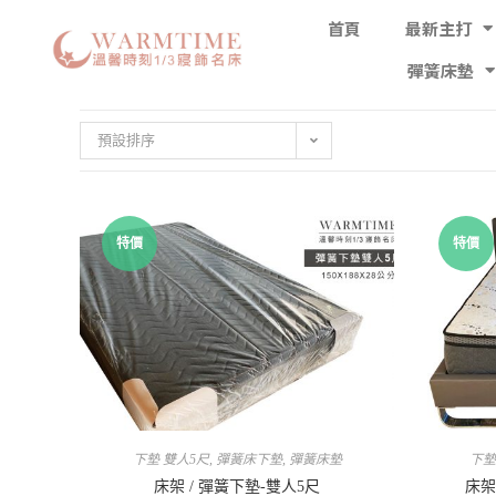
首頁
最新主打
彈簧床墊
預設排序
特價
特價
下墊 雙人5尺
,
彈簧床下墊
,
彈簧床墊
下墊
床架 / 彈簧下墊-雙人5尺
床架