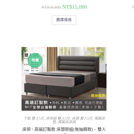
NT$
15,000
NT$
18,800
選擇規格
特價
下墊 雙人5尺
,
床架組 雙人5尺
,
床頭 雙人5尺
,
彈簧床
墊
,
彈簧床床頭
床架 / 高端訂製款 床頭架組(無抽屜款) – 雙人