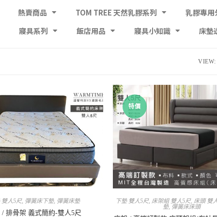
熱賣商品
TOM TREE 天然乳膠系列
乳膠專用
寢具系列
飯店用品
寢具小知識
床墊
VIEW:
特價
 雙人5尺
,
彈簧床下墊
,
彈簧床墊
下墊 雙人5尺
,
床架組 雙人5尺
,
床頭 雙
墊
,
彈簧床床頭
 / 排骨架 義式簡約-雙人5尺