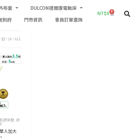
外布套
DULCON德爾康電動床
0
NT$
0
送到府
門市資訊
會員訂單查詢
12
24
ALL
M乳膠床墊
,
找
品
– 單人加大
)