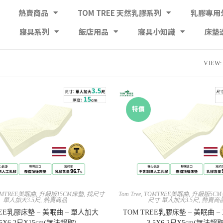
熱賣商品
TOM TREE 天然乳膠系列
乳膠專用
寢具系列
飯店用品
寢具小知識
床墊
VIEW:
特價
MTREE美眠曲
,
升級版15CM床墊
,
找尺寸
Tom Tree
,
TOMTREE美眠曲
,
升級版5C
單人加大3.5尺
,
熱賣商品
尺寸 單人加大3.5尺
,
熱賣商
REE乳膠床墊 – 美眠曲 – 單人加大
TOM TREE乳膠床墊 – 美眠曲 
.5X6.2尺X15cm(無法超取)
3.5X6.2尺X5cm(無法超取