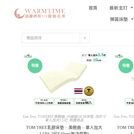
首頁
最新主打
彈簧床墊
預設排序
特價
特價
Tom Tree
,
TOMTREE美眠曲
,
升級版10CM床墊
,
找尺寸
Tom Tree
,
TO
單人加大3.5尺
,
熱賣商品
TOM TREE乳膠床墊 – 美眠曲 – 單人加大
TOM T
3.5X6.2尺X10cm(無法超取)
3