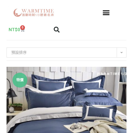
0
NT$
0
預設排序
特價