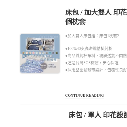
床包 / 加大雙人 印
個枕套
●加大雙人床包組：床包1枕套2
●100%40支高密織精梳純棉
●高品質純棉布料，親膚透氣不悶
●通過台灣SGS檢驗，安心保證
●採用整圈鬆緊帶設計，包覆性良
CONTINUE READING
床包 / 單人 印花