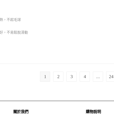
熱，不起毛球
良好，不易鬆脫滑動
1
2
3
4
...
24
關於我們
購物說明