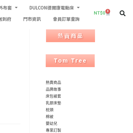
外布套
DULCON德爾康電動床
0
NT$
0
送到府
門市資訊
會員訂單查詢
熱賣商品
品牌故事
床包被套
乳膠床墊
枕頭
棉被
嬰幼兒
專業訂製