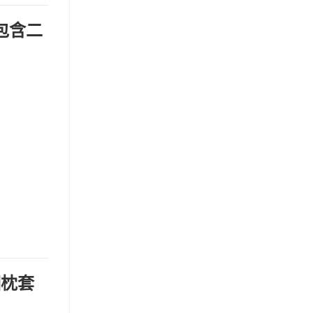
床包含二
個枕套