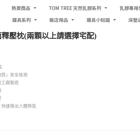
熱賣商品
TOM TREE 天然乳膠系列
乳膠專用
寢具系列
飯店用品
寢具小知識
床墊
D全面釋壓枕(兩顆以上請選擇宅配)
區
物質」安全檢測
的工廠製造
料
壓
，快速導出人體熱氣