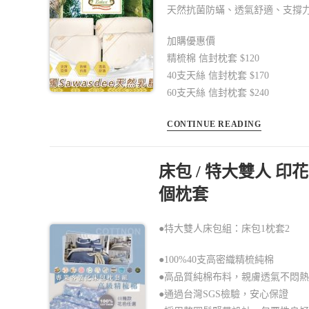
天然抗菌防蟎、透氣舒適、支撐
加購優惠價
精梳棉 信封枕套 $120
40支天絲 信封枕套 $170
60支天絲 信封枕套 $240
CONTINUE READING
床包 / 特大雙人 印
個枕套
●特大雙人床包組：床包1枕套2
●100%40支高密織精梳純棉
●高品質純棉布料，親膚透氣不悶
●通過台灣SGS檢驗，安心保證