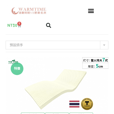
0
NT$
0
預設排序
特價