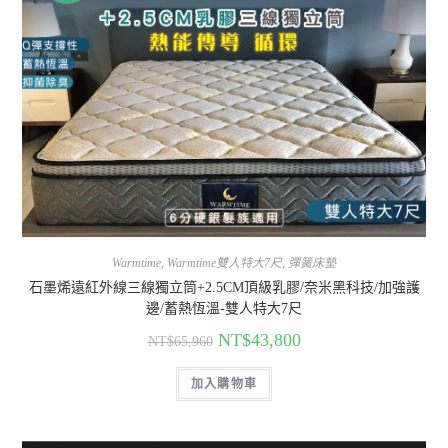
Warmtime
,
Warmtime雙人特大7尺
,
彈簧床墊
石墨烯遠紅外線三線獨立筒+2.5CM頂級乳膠/奈米黑科技/加強護
邊/蓄熱恆溫-雙人特大7尺
NT$
43,800
NT$
65,960
加入購物車