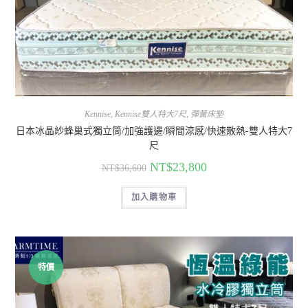
Kennise
,
Kennise雙人特大7尺
,
彈簧床墊
日本冰晶紗蜂巢式獨立筒/加強護邊/瞬間涼感/快速散熱-雙人特大7
尺
NT$
23,800
NT$
36,600
加入購物車
特價