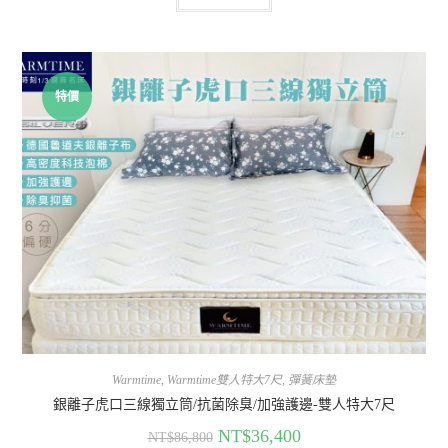
特價
Warmtime
,
Warmtime雙人特大7尺
,
彈簧床墊
銀離子虎口三線獨立筒/抗菌除臭/加強護邊-雙人特大7尺
NT$
36,400
NT$
86,800