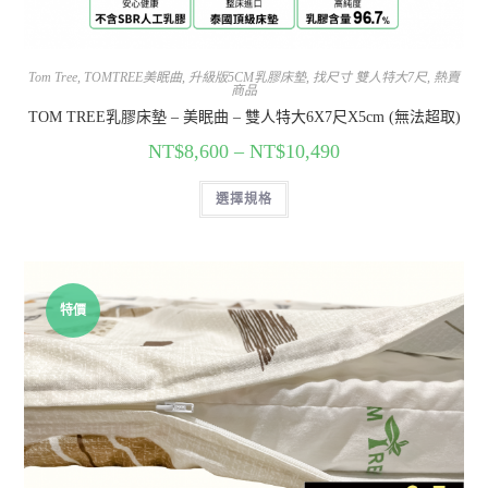
Tom Tree
,
TOMTREE美眠曲
,
升級版5CM乳膠床墊
,
找尺寸 雙人特大7尺
,
熱賣
商品
TOM TREE乳膠床墊 – 美眠曲 – 雙人特大6X7尺X5cm (無法超取)
NT$
8,600
–
NT$
10,490
選擇規格
特價