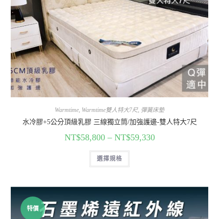
Warmtime
,
Warmtime雙人特大7尺
,
彈簧床墊
水冷膠+5公分頂級乳膠 三線獨立筒/加強護邊-雙人特大7尺
NT$
58,800
–
NT$
59,330
選擇規格
特價