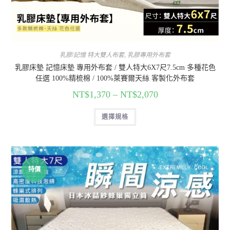
乳膠/記憶 特大雙人布套
,
乳膠專用外布套
乳膠床墊 記憶床墊 專用外布套 / 雙人特大6X7尺7.5cm 多種花色
任選 100%精梳棉 / 100%萊賽爾天絲 客製化外布套
NT$
1,370
–
NT$
2,070
選擇規格
特價