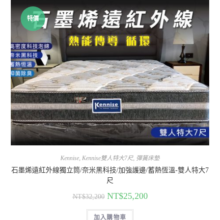
特價
Kennise
,
Kennise雙人特大7尺
,
彈簧床墊
石墨烯遠紅外線獨立筒/奈米黑科技/加強護邊/蓄熱恆溫-雙人特大7
尺
NT$
25,200
NT$
32,200
加入購物車