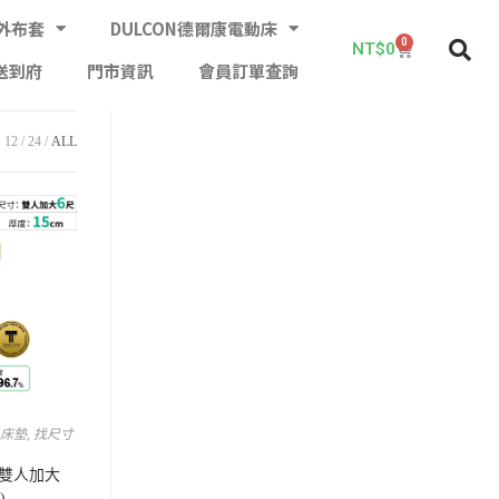
外布套
DULCON德爾康電動床
0
NT$
0
送到府
門市資訊
會員訂單查詢
12
24
ALL
M床墊
,
找尺寸
– 雙人加大
)