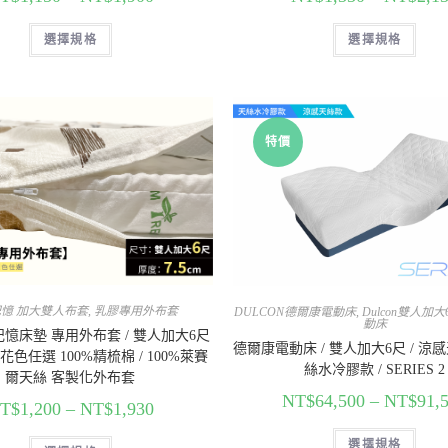
選擇規格
選擇規格
特價
記憶 加大雙人布套
,
乳膠專用外布套
DULCON德爾康電動床
,
Dulcon雙人加大
動床
記憶床墊 專用外布套 / 雙人加大6尺
德爾康電動床 / 雙人加大6尺 / 
種花色任選 100%精梳棉 / 100%萊賽
絲水冷膠款 / SERIES 2
爾天絲 客製化外布套
NT$
64,500
–
NT$
91,
T$
1,200
–
NT$
1,930
選擇規格