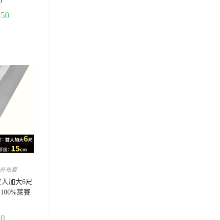
350
外布套
雙人加大6尺
 100%萊賽
30