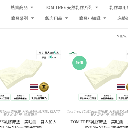
熱賣商品
TOM TREE 天然乳膠系列
乳膠專用
寢具系列
飯店用品
寢具小知識
床墊
VIEW:
特價
MTREE美眠曲
,
升級版10CM床墊
,
找尺寸
Tom Tree
,
TOMTREE美眠曲
,
升級版15C
雙人加大6尺
,
熱賣商品
雙人加大6尺
,
熱賣商品
REE乳膠床墊 – 美眠曲 – 雙人加大
TOM TREE乳膠床墊 – 美眠曲 
6X6.2尺X10cm(無法超取)
6X6.2尺X15cm(無法超取