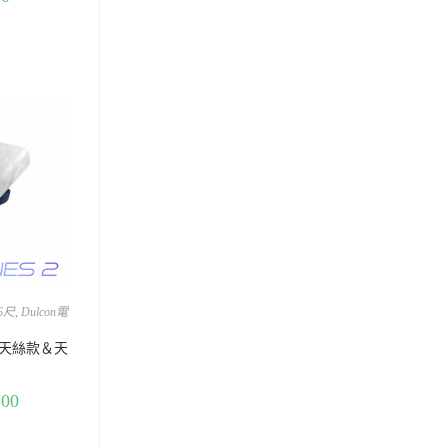
6尺
,
Dulcon電
涼感天絲款＆天
500