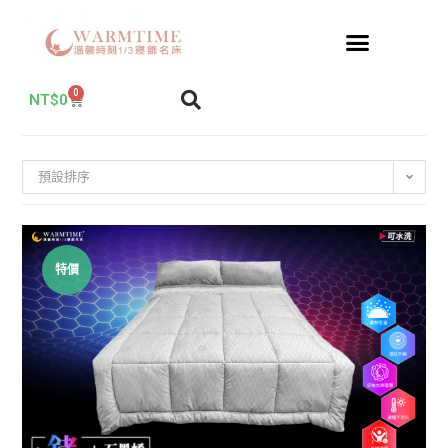
0
NT$
0
預設排序
特價