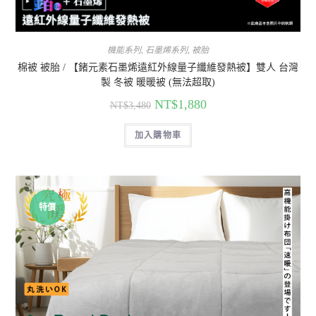
機能系列
,
石墨烯系列
,
被胎
棉被 被胎 / 【鍺元素石墨烯遠紅外線量子纖維發熱被】雙人 台灣
製 冬被 暖暖被 (無法超取)
NT$
1,880
NT$
3,480
加入購物車
特價