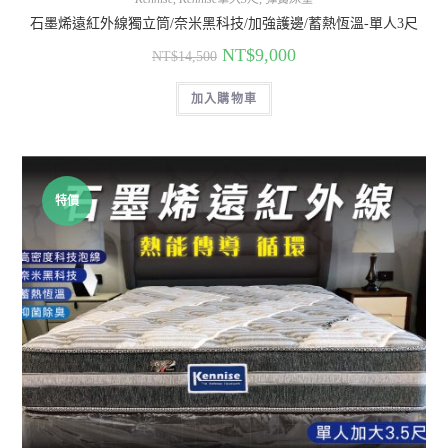
石墨烯遠紅外線獨立筒/奈米黑科技/加強護邊/蓄熱恆溫-單人3尺
NT$
9,000
NT$
14,500
加入購物車
特價