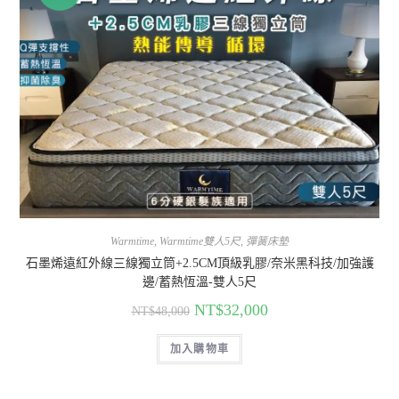
Warmtime
,
Warmtime雙人5尺
,
彈簧床墊
石墨烯遠紅外線三線獨立筒+2.5CM頂級乳膠/奈米黑科技/加強護
邊/蓄熱恆溫-雙人5尺
NT$
32,000
NT$
48,000
加入購物車