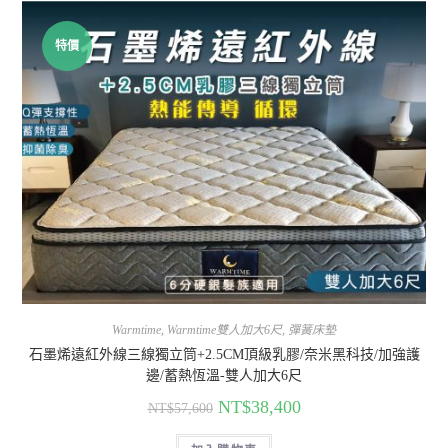
特價
Warmtime
,
Warmtime雙人加大6尺
,
彈簧床墊
石墨烯遠紅外線三線獨立筒+2.5CM頂級乳膠/奈米黑科技/加強護
邊/蓄熱恆溫-雙人加大6尺
NT$
38,400
NT$
57,600