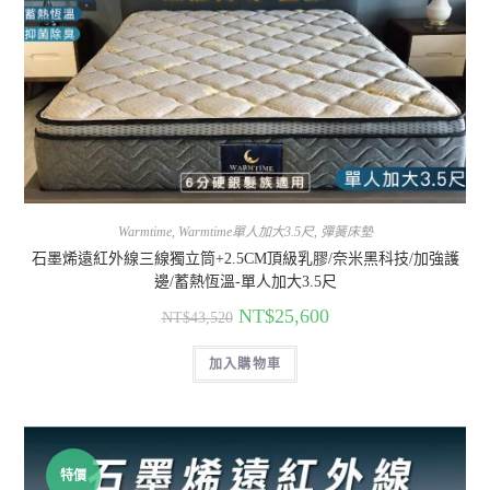
Warmtime
,
Warmtime單人加大3.5尺
,
彈簧床墊
石墨烯遠紅外線三線獨立筒+2.5CM頂級乳膠/奈米黑科技/加強護
邊/蓄熱恆溫-單人加大3.5尺
NT$
25,600
NT$
43,520
加入購物車
特價