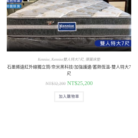
Kennise
,
Kennise雙人特大7尺
,
彈簧床墊
石墨烯遠紅外線獨立筒/奈米黑科技/加強護邊/蓄熱恆溫-雙人特大7
尺
NT$
25,200
NT$
32,200
加入購物車