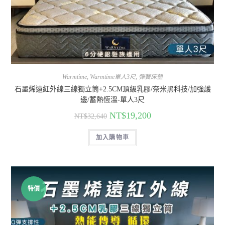
Warmtime
,
Warmtime單人3尺
,
彈簧床墊
石墨烯遠紅外線三線獨立筒+2.5CM頂級乳膠/奈米黑科技/加強護
邊/蓄熱恆溫-單人3尺
NT$
19,200
NT$
32,640
加入購物車
特價