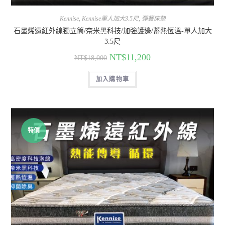
Kennise
,
Kennise單人加大3.5尺
,
彈簧床墊
石墨烯遠紅外線獨立筒/奈米黑科技/加強護邊/蓄熱恆溫-單人加大
3.5尺
NT$
11,200
NT$
18,000
加入購物車
特價