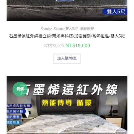
Kennise
,
Kennise雙人5尺
,
彈簧床墊
石墨烯遠紅外線獨立筒/奈米黑科技/加強護邊/蓄熱恆溫-雙人5尺
NT$
18,000
NT$
23,000
加入購物車
特價