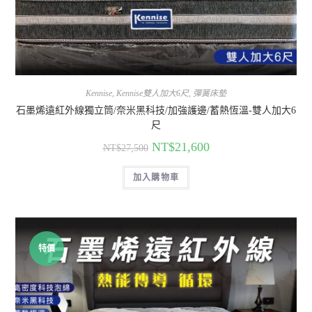
Kennise
,
Kennise雙人加大6尺
,
彈簧床墊
石墨烯遠紅外線獨立筒/奈米黑科技/加強護邊/蓄熱恆溫-雙人加大6
尺
NT$
21,600
NT$
27,500
加入購物車
特價