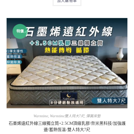
加入購物車
特價
Warmtime
,
Warmtime雙人特大7尺
,
彈簧床墊
石墨烯遠紅外線三線獨立筒+2.5CM頂級乳膠/奈米黑科技/加強護
邊/蓄熱恆溫-雙人特大7尺