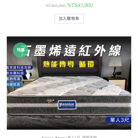
NT$
43,800
NT$
65,960
加入購物車
特價
Kennise
,
Kennise單人3尺
,
彈簧床墊