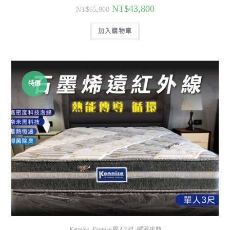
NT$
43,800
NT$
65,960
加入購物車
特價
Kennise
,
Kennise單人3尺
,
彈簧床墊