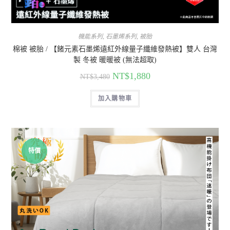
機能系列
,
石墨烯系列
,
被胎
棉被 被胎 / 【鍺元素石墨烯遠紅外線量子纖維發熱被】雙人 台灣
製 冬被 暖暖被 (無法超取)
NT$
1,880
NT$
3,480
加入購物車
特價