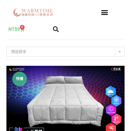
0
NT$
0
預設排序
特價