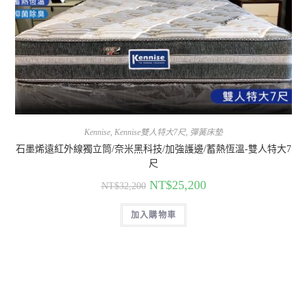
Kennise
,
Kennise雙人特大7尺
,
彈簧床墊
石墨烯遠紅外線獨立筒/奈米黑科技/加強護邊/蓄熱恆溫-雙人特大7
尺
NT$
25,200
NT$
32,200
加入購物車