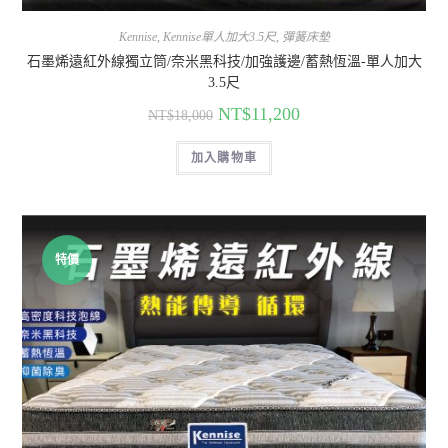
Kennise
,
Kennise單人加大3.5尺
,
彈簧床墊
石墨烯遠紅外線獨立筒/奈米黑科技/加強護邊/蓄熱恆溫-單人加大
3.5尺
NT$
11,200
NT$
18,000
加入購物車
特價