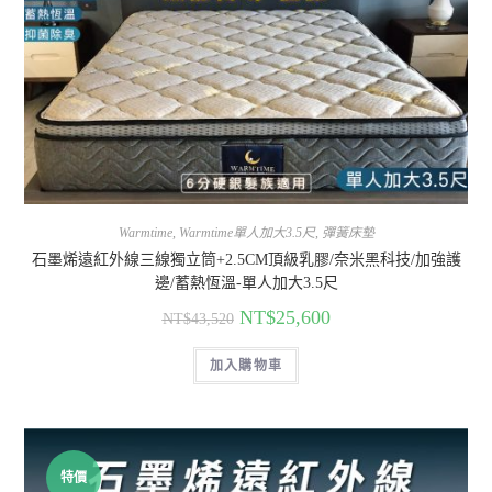
Warmtime
,
Warmtime單人加大3.5尺
,
彈簧床墊
石墨烯遠紅外線三線獨立筒+2.5CM頂級乳膠/奈米黑科技/加強護
邊/蓄熱恆溫-單人加大3.5尺
NT$
25,600
NT$
43,520
加入購物車
特價