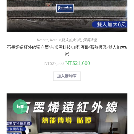
Kennise
,
Kennise雙人加大6尺
,
彈簧床墊
石墨烯遠紅外線獨立筒/奈米黑科技/加強護邊/蓄熱恆溫-雙人加大6
尺
NT$
21,600
NT$
27,500
加入購物車
特價