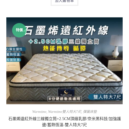
加入購物車
特價
Warmtime
,
Warmtime雙人特大7尺
,
彈簧床墊
石墨烯遠紅外線三線獨立筒+2.5CM頂級乳膠/奈米黑科技/加強護
邊/蓄熱恆溫-雙人特大7尺