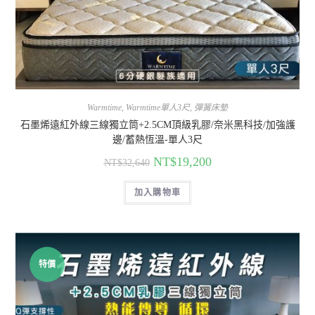
Warmtime
,
Warmtime單人3尺
,
彈簧床墊
石墨烯遠紅外線三線獨立筒+2.5CM頂級乳膠/奈米黑科技/加強護
邊/蓄熱恆溫-單人3尺
NT$
19,200
NT$
32,640
加入購物車
特價