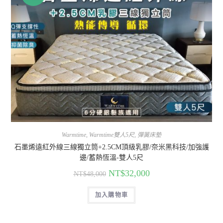
Warmtime
,
Warmtime雙人5尺
,
彈簧床墊
石墨烯遠紅外線三線獨立筒+2.5CM頂級乳膠/奈米黑科技/加強護
邊/蓄熱恆溫-雙人5尺
NT$
32,000
NT$
48,000
加入購物車