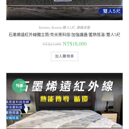
Kennise
,
Kennise雙人5尺
,
彈簧床墊
石墨烯遠紅外線獨立筒/奈米黑科技/加強護邊/蓄熱恆溫-雙人5尺
NT$
18,000
NT$
23,000
加入購物車
特價