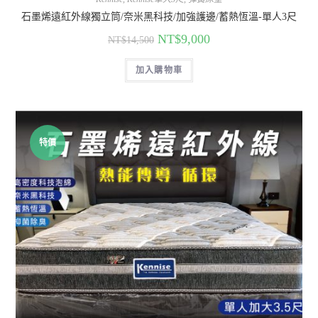
石墨烯遠紅外線獨立筒/奈米黑科技/加強護邊/蓄熱恆溫-單人3尺
NT$
9,000
NT$
14,500
加入購物車
特價