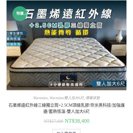
特價
Warmtime
,
Warmtime雙人加大6尺
,
彈簧床墊
石墨烯遠紅外線三線獨立筒+2.5CM頂級乳膠/奈米黑科技/加強護
邊/蓄熱恆溫-雙人加大6尺
NT$
38,400
NT$
57,600