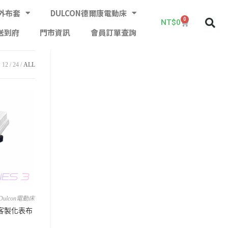
外布套
DULCON德爾康電動床
0
NT$
0
送到府
門市資訊
會員訂單查詢
12
24
ALL
Dulcon電動床
-客製化表布