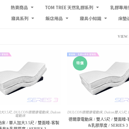
熱賣商品
TOM TREE 天然乳膠系列
乳膠專用
寢具系列
飯店用品
寢具小知識
床墊
VIEW:
特價
加大3.5尺
,
DULCON德爾康電動床
,
Dulcon
DULCON德爾康電動床
,
Dulcon雙人5尺
,
電動床
德爾康電動床 / 雙人5尺 / 雙面睡
 / 單人加大3.5尺 / 雙面睡-客製
&乳膠厚度 / SERIES 3
布&乳膠厚度 / SERIES 3