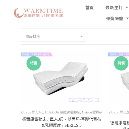
首頁
最新主打
彈簧床墊
預設排序
特價
特價
Dulcon單人3尺
,
DULCON德爾康電動床
,
Dulcon電動床
Dulcon單人
德爾康電動床 / 單人3尺 / 雙面睡-客製化表布
德爾康電動床
&乳膠厚度 / SERIES 3
化表