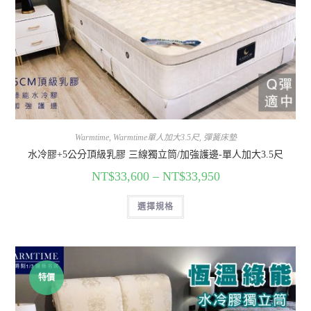
Warmtime
,
Warmtime單人加大3.5尺
,
彈簧床墊
水冷膠+5公分頂級乳膠 三線獨立筒/加強護邊-單人加大3.5尺
NT$
33,600
–
NT$
33,950
選擇規格
特價