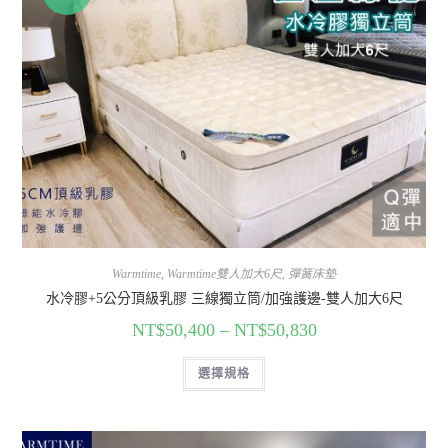
Warmtime
,
Warmtime雙人加大6尺
,
彈簧床墊
水冷膠+5公分頂級乳膠 三線獨立筒/加強護邊-雙人加大6尺
NT$
50,400
–
NT$
50,830
選擇規格