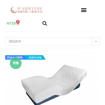
0
NT$
0
預設排序
特價