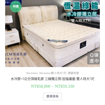
特價
Warmtime
,
Warmtime雙人特大7尺
,
彈簧床墊
水冷膠+5公分頂級乳膠 三線獨立筒/加強護邊-雙人特大7尺
NT$
58,800
–
NT$
59,330
選擇規格