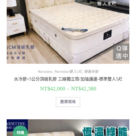
Warmtime
,
Warmtime雙人5尺
,
彈簧床墊
水冷膠+5公分頂級乳膠 三線獨立筒/加強護邊-標準雙人5尺
NT$
42,000
–
NT$
42,380
選擇規格
特價