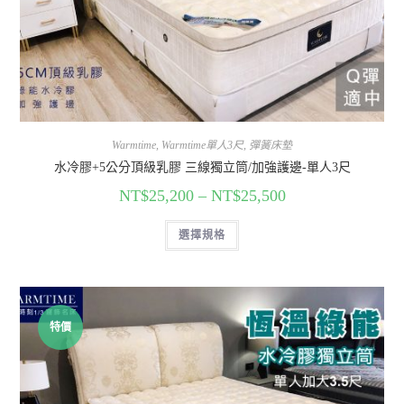
Warmtime
,
Warmtime單人3尺
,
彈簧床墊
水冷膠+5公分頂級乳膠 三線獨立筒/加強護邊-單人3尺
NT$
25,200
–
NT$
25,500
選擇規格
特價