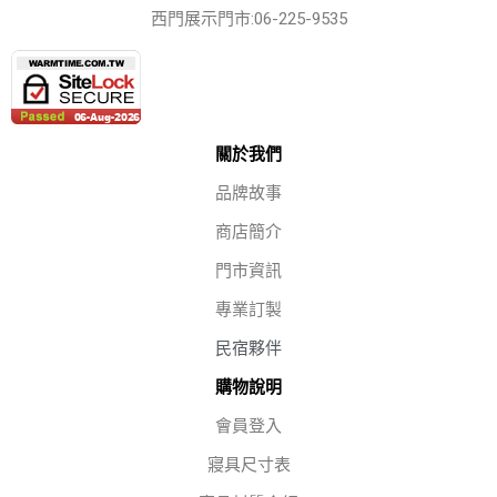
西門展示門市:06-225-9535
關於我們
品牌故事
商店簡介
門市資訊
專業訂製
民宿夥伴
購物說明
會員登入
寢具尺寸表