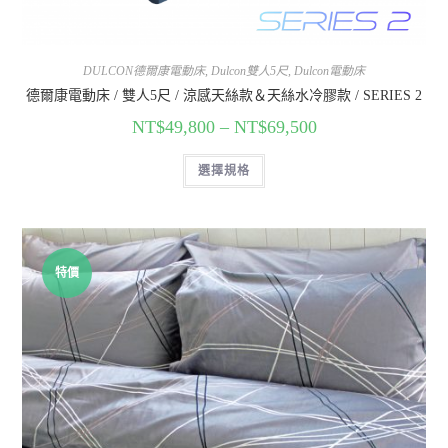
DULCON德爾康電動床
,
Dulcon雙人5尺
,
Dulcon電動床
德爾康電動床 / 雙人5尺 / 涼感天絲款＆天絲水冷膠款 / SERIES 2
NT$
49,800
–
NT$
69,500
選擇規格
特價