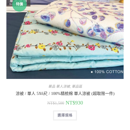
特價
單品 單人涼被
,
單品區
涼被 / 單人 5X6尺 / 100%精梳棉 單人涼被 (超取限一件)
NT$
930
NT$
1,500
選擇規格