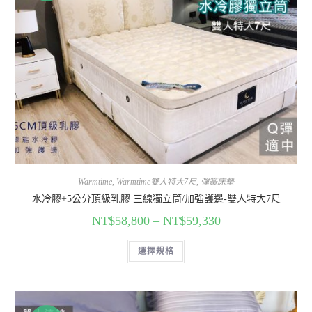
Warmtime
,
Warmtime雙人特大7尺
,
彈簧床墊
水冷膠+5公分頂級乳膠 三線獨立筒/加強護邊-雙人特大7尺
NT$
58,800
–
NT$
59,330
選擇規格