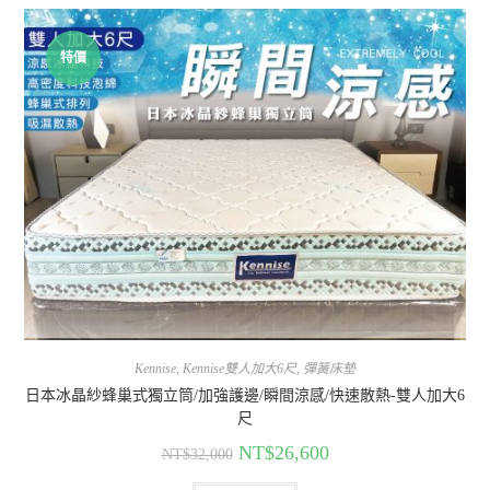
特價
Kennise
,
Kennise雙人加大6尺
,
彈簧床墊
日本冰晶紗蜂巢式獨立筒/加強護邊/瞬間涼感/快速散熱-雙人加大6
尺
NT$
26,600
NT$
32,000