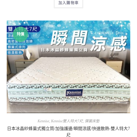
加入購物車
特價
Kennise
,
Kennise雙人特大7尺
,
彈簧床墊
日本冰晶紗蜂巢式獨立筒/加強護邊/瞬間涼感/快速散熱-雙人特大7
尺