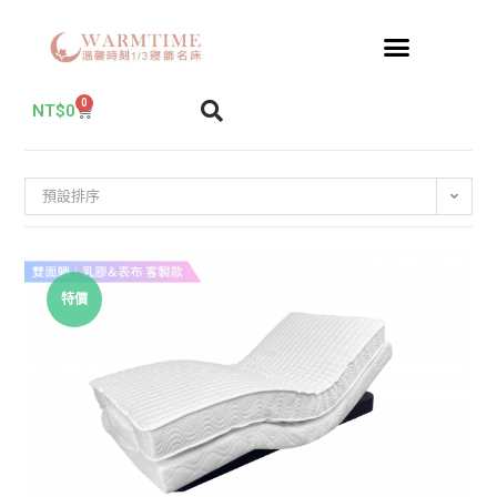
0
NT$
0
預設排序
特價