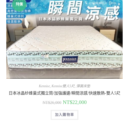
特價
Kennise
,
Kennise雙人5尺
,
彈簧床墊
日本冰晶紗蜂巢式獨立筒/加強護邊/瞬間涼感/快速散熱-雙人5尺
NT$
22,000
NT$
26,000
加入購物車