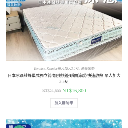
Kennise
,
Kennise單人加大3.5尺
,
彈簧床墊
日本冰晶紗蜂巢式獨立筒/加強護邊/瞬間涼感/快速散熱-單人加大
3.5尺
NT$
16,800
NT$
21,800
加入購物車