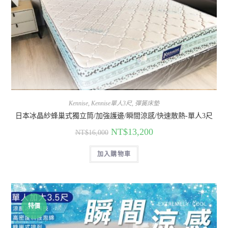
Kennise
,
Kennise單人3尺
,
彈簧床墊
日本冰晶紗蜂巢式獨立筒/加強護邊/瞬間涼感/快速散熱-單人3尺
NT$
13,200
NT$
16,000
加入購物車
特價