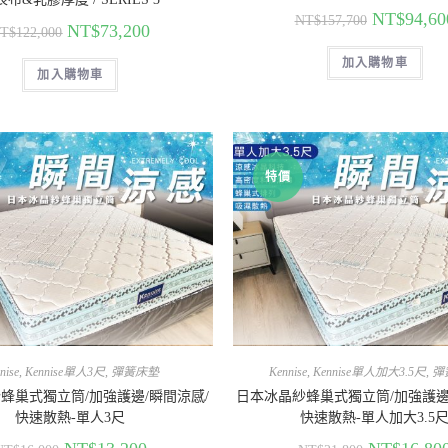
NT$
94,60
NT$
157,700
NT$
73,200
T$
122,000
加入購物車
加入購物車
特價
nise
,
Kennise單人3尺
,
彈簧床墊
Kennise
,
Kennise單人加大3.5尺
,
彈
蜂巢式獨立筒/加強護邊/瞬間涼感/
日本冰晶紗蜂巢式獨立筒/加強護邊
快速散熱-單人3尺
快速散熱-單人加大3.5