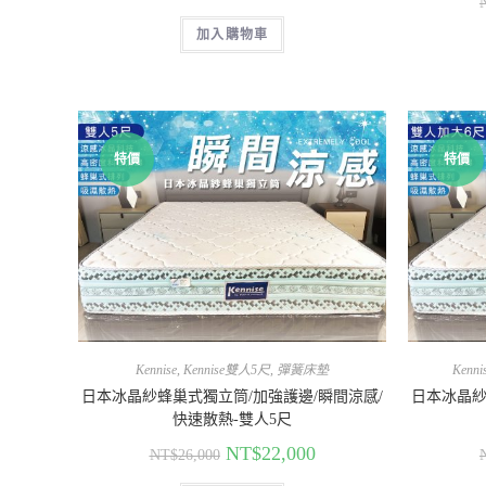
加入購物車
特價
特價
Kennise
,
Kennise雙人5尺
,
彈簧床墊
Kenni
日本冰晶紗蜂巢式獨立筒/加強護邊/瞬間涼感/
日本冰晶紗
快速散熱-雙人5尺
NT$
22,000
NT$
26,000