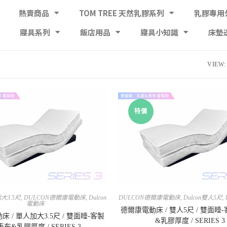
熱賣商品
TOM TREE 天然乳膠系列
乳膠專用
寢具系列
飯店用品
寢具小知識
床墊
VIEW:
特價
加大3.5尺
,
DULCON德爾康電動床
,
Dulcon
DULCON德爾康電動床
,
Dulcon雙人5尺
,
電動床
德爾康電動床 / 雙人5尺 / 雙面睡
 / 單人加大3.5尺 / 雙面睡-客製
&乳膠厚度 / SERIES 3
布&乳膠厚度 / SERIES 3