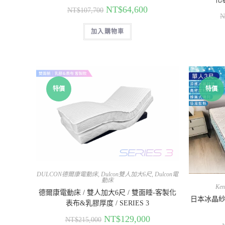
NT$
64,600
NT$
107,700
N
加入購物車
特價
特價
DULCON德爾康電動床
,
Dulcon雙人加大6尺
,
Dulcon電
動床
Ken
德爾康電動床 / 雙人加大6尺 / 雙面睡-客製化
日本冰晶紗
表布&乳膠厚度 / SERIES 3
NT$
129,000
NT$
215,000