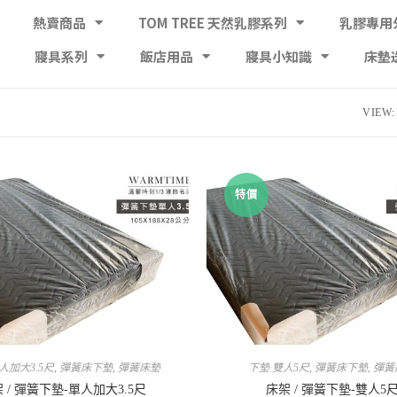
熱賣商品
TOM TREE 天然乳膠系列
乳膠專用
寢具系列
飯店用品
寢具小知識
床墊
VIEW:
特價
人加大3.5尺
,
彈簧床下墊
,
彈簧床墊
下墊 雙人5尺
,
彈簧床下墊
,
彈簧
 / 彈簧下墊-單人加大3.5尺
床架 / 彈簧下墊-雙人5