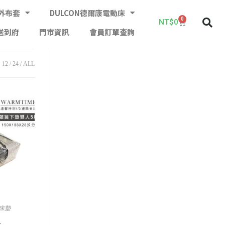
外布套
DULCON德爾康電動床
0
NT$
0
送到府
門市資訊
會員訂單查詢
12
24
ALL
床墊
尺