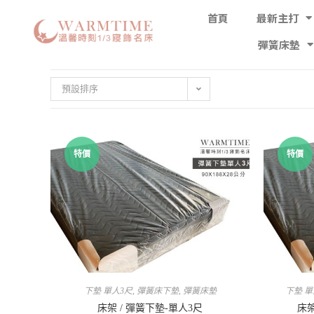
首頁
最新主打
彈簧床墊
預設排序
特價
特價
下墊 單人3尺
,
彈簧床下墊
,
彈簧床墊
下墊 單
床架 / 彈簧下墊-單人3尺
床架