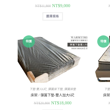
NT$
9,000
NT$
11,800
選擇規格
特價
特價
下墊 雙人6尺
,
彈簧床下墊
,
彈簧床墊
下墊
床架 / 彈簧下墊-雙人加大6尺
床架
NT$
18,000
NT$
20,800