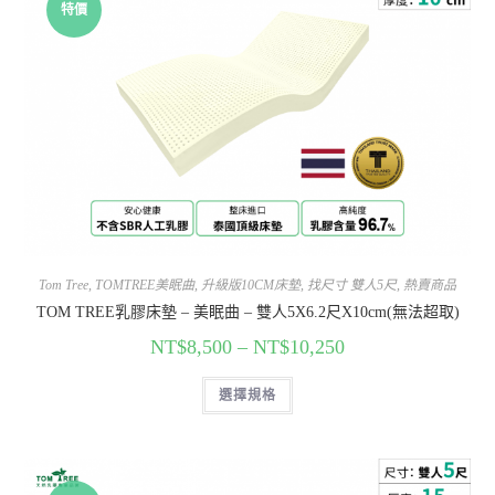
特價
Tom Tree
,
TOMTREE美眠曲
,
升級版10CM床墊
,
找尺寸 雙人5尺
,
熱賣商品
TOM TREE乳膠床墊 – 美眠曲 – 雙人5X6.2尺X10cm(無法超取)
NT$
8,500
–
NT$
10,250
選擇規格