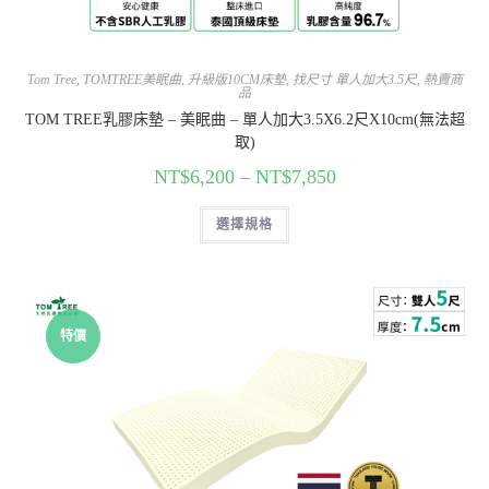
Tom Tree
,
TOMTREE美眠曲
,
升級版10CM床墊
,
找尺寸 單人加大3.5尺
,
熱賣商
品
TOM TREE乳膠床墊 – 美眠曲 – 單人加大3.5X6.2尺X10cm(無法超
取)
NT$
6,200
–
NT$
7,850
選擇規格
特價