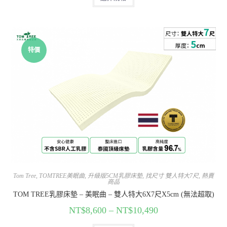
特價
Tom Tree
,
TOMTREE美眠曲
,
升級版5CM乳膠床墊
,
找尺寸 雙人特大7尺
,
熱賣
商品
TOM TREE乳膠床墊 – 美眠曲 – 雙人特大6X7尺X5cm (無法超取)
NT$
8,600
–
NT$
10,490