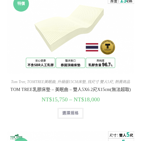
特價
Tom Tree
,
TOMTREE美眠曲
,
升級版15CM床墊
,
找尺寸 雙人5尺
,
熱賣商品
TOM TREE乳膠床墊 – 美眠曲 – 雙人5X6.2尺X15cm(無法超取)
NT$
15,750
–
NT$
18,000
選擇規格