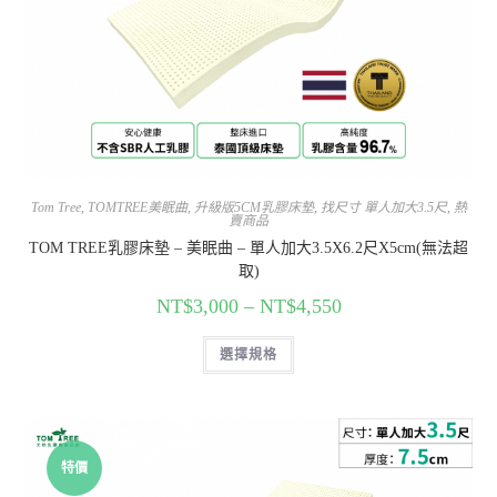
Tom Tree
,
TOMTREE美眠曲
,
升級版5CM乳膠床墊
,
找尺寸 單人加大3.5尺
,
熱
賣商品
TOM TREE乳膠床墊 – 美眠曲 – 單人加大3.5X6.2尺X5cm(無法超
取)
NT$
3,000
–
NT$
4,550
選擇規格
特價