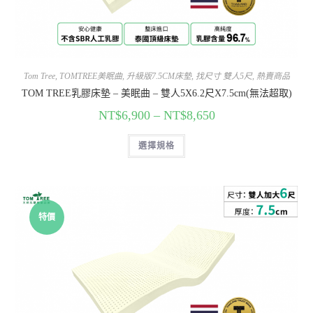
Tom Tree
,
TOMTREE美眠曲
,
升級版7.5CM床墊
,
找尺寸 雙人5尺
,
熱賣商品
TOM TREE乳膠床墊 – 美眠曲 – 雙人5X6.2尺X7.5cm(無法超取)
NT$
6,900
–
NT$
8,650
選擇規格
特價