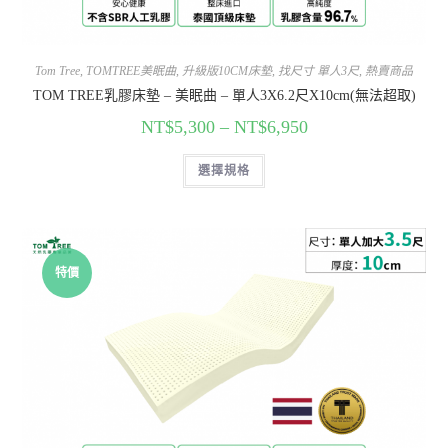
Tom Tree
,
TOMTREE美眠曲
,
升級版10CM床墊
,
找尺寸 單人3尺
,
熱賣商品
TOM TREE乳膠床墊 – 美眠曲 – 單人3X6.2尺X10cm(無法超取)
NT$
5,300
–
NT$
6,950
選擇規格
特價