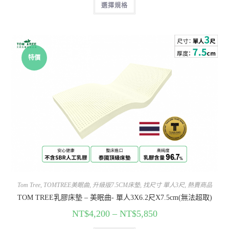
選擇規格
特價
Tom Tree
,
TOMTREE美眠曲
,
升級版7.5CM床墊
,
找尺寸 單人3尺
,
熱賣商品
TOM TREE乳膠床墊 – 美眠曲- 單人3X6.2尺X7.5cm(無法超取)
NT$
4,200
–
NT$
5,850