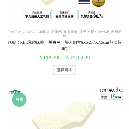
Tom Tree
,
TOMTREE美眠曲
,
升級版7.5CM床墊
,
找尺寸 雙人加大6尺
,
熱賣商
品
TOM TREE乳膠床墊 – 美眠曲 – 雙人加大6X6.2尺X7.5cm(無法超
取)
NT$
8,200
–
NT$
10,020
選擇規格
特價