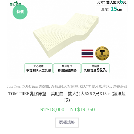
特價
Tom Tree
,
TOMTREE美眠曲
,
升級版15CM床墊
,
找尺寸 雙人加大6尺
,
熱賣商品
TOM TREE乳膠床墊 – 美眠曲 – 雙人加大6X6.2尺X15cm(無法超
取)
NT$
18,000
–
NT$
19,350
選擇規格