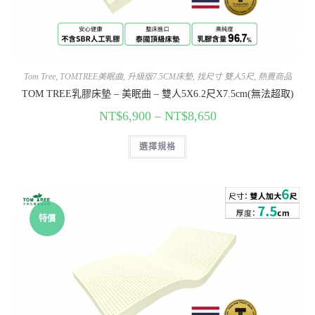
Tom Tree
,
TOMTREE美眠曲
,
升級版7.5CM床墊
,
找尺寸 雙人5尺
,
熱賣商品
TOM TREE乳膠床墊 – 美眠曲 – 雙人5X6.2尺X7.5cm(無法超取)
NT$
6,900
–
NT$
8,650
選擇規格
特價