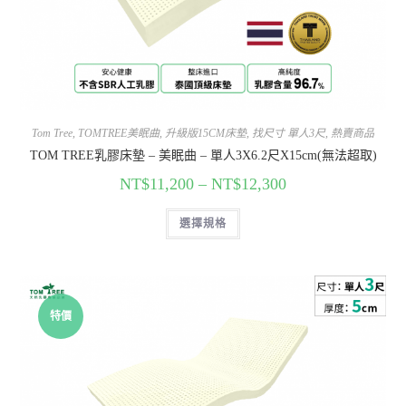
Tom Tree
,
TOMTREE美眠曲
,
升級版15CM床墊
,
找尺寸 單人3尺
,
熱賣商品
TOM TREE乳膠床墊 – 美眠曲 – 單人3X6.2尺X15cm(無法超取)
NT$
11,200
–
NT$
12,300
選擇規格
特價