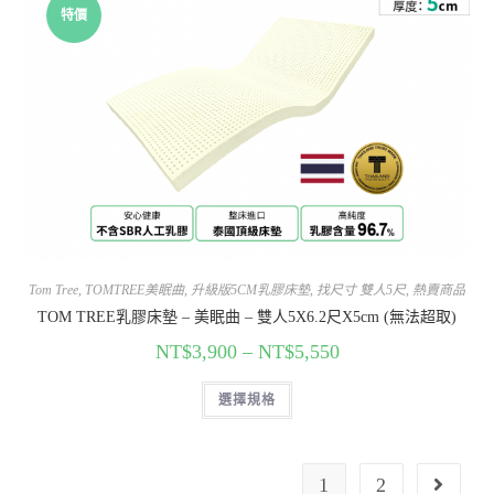
特價
Tom Tree
,
TOMTREE美眠曲
,
升級版5CM乳膠床墊
,
找尺寸 雙人5尺
,
熱賣商品
TOM TREE乳膠床墊 – 美眠曲 – 雙人5X6.2尺X5cm (無法超取)
NT$
3,900
–
NT$
5,550
選擇規格
1
2