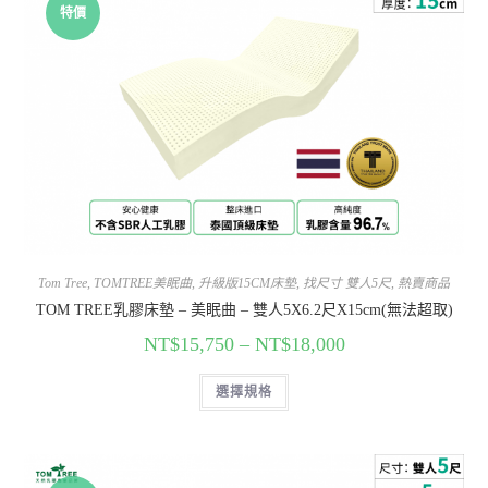
特價
Tom Tree
,
TOMTREE美眠曲
,
升級版15CM床墊
,
找尺寸 雙人5尺
,
熱賣商品
TOM TREE乳膠床墊 – 美眠曲 – 雙人5X6.2尺X15cm(無法超取)
NT$
15,750
–
NT$
18,000
選擇規格