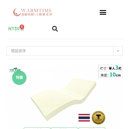
0
NT$
0
預設排序
特價