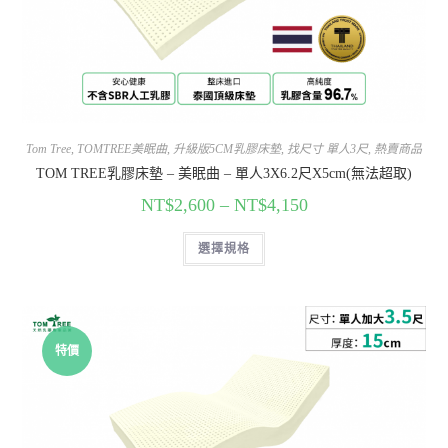
Tom Tree
,
TOMTREE美眠曲
,
升級版5CM乳膠床墊
,
找尺寸 單人3尺
,
熱賣商品
TOM TREE乳膠床墊 – 美眠曲 – 單人3X6.2尺X5cm(無法超取)
NT$
2,600
–
NT$
4,150
選擇規格
特價