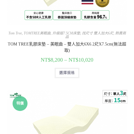
Tom Tree
,
TOMTREE美眠曲
,
升級版7.5CM床墊
,
找尺寸 雙人加大6尺
,
熱賣商
品
TOM TREE乳膠床墊 – 美眠曲 – 雙人加大6X6.2尺X7.5cm(無法超
取)
NT$
8,200
–
NT$
10,020
選擇規格
特價