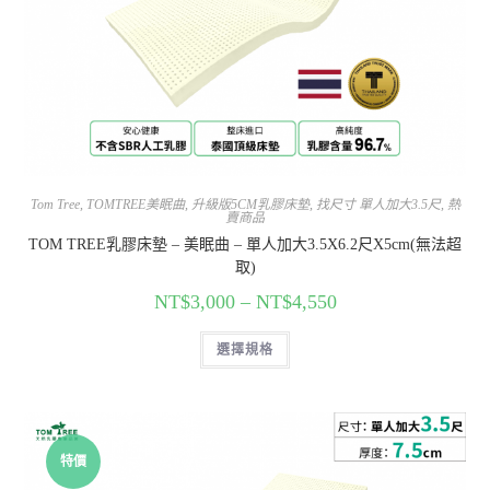
Tom Tree
,
TOMTREE美眠曲
,
升級版5CM乳膠床墊
,
找尺寸 單人加大3.5尺
,
熱
賣商品
TOM TREE乳膠床墊 – 美眠曲 – 單人加大3.5X6.2尺X5cm(無法超
取)
NT$
3,000
–
NT$
4,550
選擇規格
特價