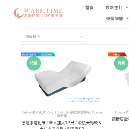
首頁
最新主打
彈簧床墊
預設排序
特價
特價
Dulcon單人加大3.5尺
,
DULCON德爾康電動床
,
Dulcon
Dulcon
電動床
德爾康電動
德爾康電動床 / 單人加大3.5尺 / 涼感天絲款＆
天絲水冷膠款 / SERIES 2