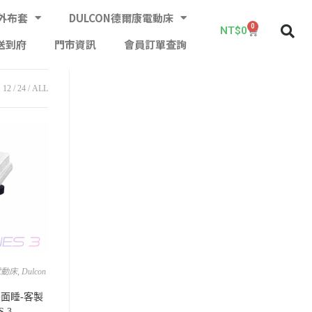
外布套
DULCON德爾康電動床
0
NT$
0
送到府
門市資訊
會員訂單查詢
12
24
ALL
電動床
,
Dulcon
雙面睡-客製
 3