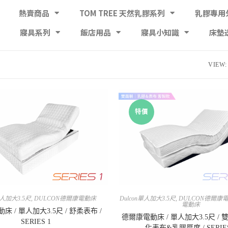
熱賣商品
TOM TREE 天然乳膠系列
乳膠專用
寢具系列
飯店用品
寢具小知識
床墊
VIEW:
特價
單人加大3.5尺
,
DULCON德爾康電動床
Dulcon單人加大3.5尺
,
DULCON德爾康
電動床
床 / 單人加大3.5尺 / 舒柔表布 /
德爾康電動床 / 單人加大3.5尺 / 
SERIES 1
化表布&乳膠厚度 / SERIES