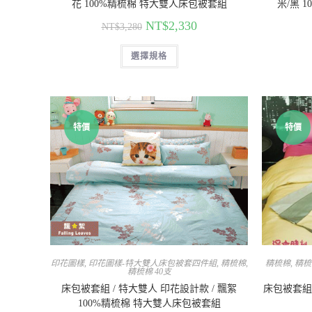
花 100%精梳棉 特大雙人床包被套組
米/黑 
NT$
2,330
NT$
3,280
選擇規格
特價
特價
印花圖樣
,
印花圖樣-特大雙人床包被套四件組
,
精梳棉
,
精梳棉
,
精梳
精梳棉 40支
床包被套組 / 特大雙人 印花設計款 / 飄絮
床包被套組 
100%精梳棉 特大雙人床包被套組