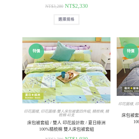
NT$
2,330
NT$
3,280
選擇規格
特價
特價
印花圖樣
,
印
印花圖樣
,
印花圖樣-雙人床包被套四件組
,
精梳棉
,
精
床包被套組
梳棉 40支
1
床包被套組 / 雙人 印花設計款 / 夏日綠洲
100%精梳棉 雙人床包被套組