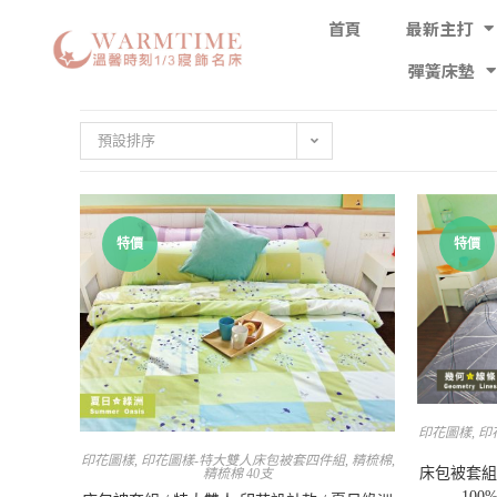
首頁
最新主打
彈簧床墊
預設排序
特價
特價
印花圖樣
,
印
印花圖樣
,
印花圖樣-特大雙人床包被套四件組
,
精梳棉
,
床包被套組 
精梳棉 40支
10