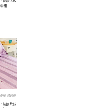
/ 春韻湛藍
被套組
四件組
,
精梳棉
,
/ 蜻蜓紫迷