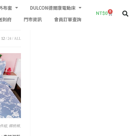
外布套
DULCON德爾康電動床
0
NT$
0
送到府
門市資訊
會員訂單查詢
12
24
ALL
四件組
,
精梳棉
,