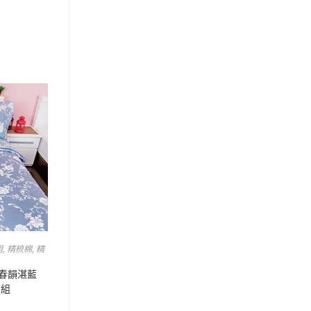
組
,
精梳棉
,
精
 春韻湛藍
套組