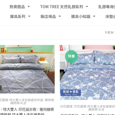
熱賣商品
TOM TREE 天然乳膠系列
乳膠專用
寢具系列
飯店用品
寢具小知識
床墊
VIEW:
特價
花圖樣-特大雙人床包被套四件組
,
精梳棉
,
精梳棉 40支
印花圖樣
,
印花圖樣-特大雙人床包被套
/ 特大雙人 印花設計款 / 幾何線條
精梳棉 40支
0%精梳棉 特大雙人床包被套組