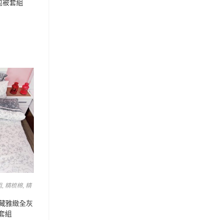
床包被套組
組
,
精梳棉
,
精
典藏雅緻全灰
被套組