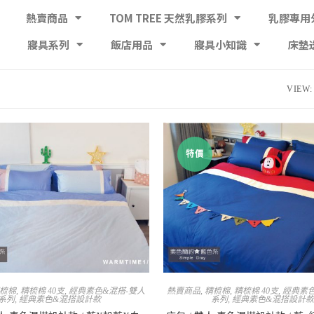
熱賣商品
TOM TREE 天然乳膠系列
乳膠專用
寢具系列
飯店用品
寢具小知識
床墊
VIEW:
特價
梳棉
,
精梳棉 40支
,
經典素色&混搭-雙人
熱賣商品
,
精梳棉
,
精梳棉 40支
,
經典素色
系列
,
經典素色&混搭設計款
系列
,
經典素色&混搭設計