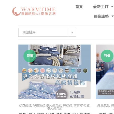
首頁
最新主打
彈簧床墊
預設排序
特價
特價
印花圖樣
,
印花圖樣-雙人床包組
,
精梳棉
,
精梳棉 40支
,
熱賣商品
,
精
雙人床包組