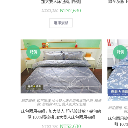
加大雙人床包兩用被組
緻全灰版 
NT$
2,630
NT$
3,780
選擇規格
特價
特價
印花圖樣
,
印花圖樣-加大雙人床包兩用被四件組
,
精梳
棉
,
精梳棉 40支
,
雙人加大床包組
印花圖樣
,
印
床包兩用被組 / 加大雙人 印花設計款 / 幾何線
棉
條 100%精梳棉 加大雙人床包兩用被組
床包兩用被組
藍 10
NT$
2,630
NT$
3,780