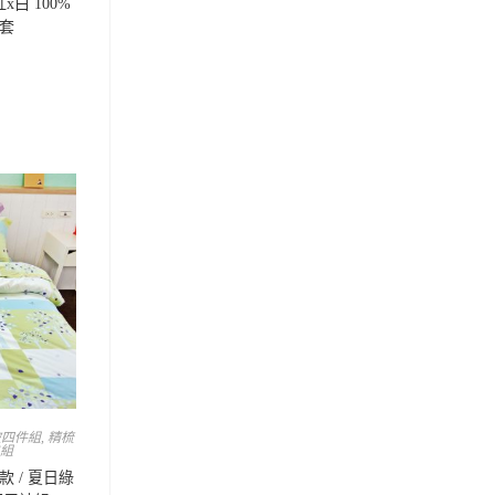
x白 100%
套
被四件組
,
精梳
包組
 / 夏日綠