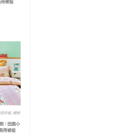
兩用被組
被四件組
,
精梳
 / 田園小
包兩用被組