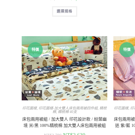
選擇規格
特價
特價
印花圖樣
,
印花圖樣-加大雙人床包兩用被四件組
,
精梳
印花圖樣
,
印
棉
,
精梳棉 40支
床包兩用被組 / 加大雙人 印花設計款 / 紛葉幽
床包兩用被組
境 米/黑 100%精梳棉 加大雙人床包兩用被組
迷 紫/藍