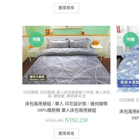
選擇規格
特價
特價
印花圖樣
,
印花圖樣-單人床包兩用被三件組
,
單人床包
組
,
精梳棉
,
精梳棉 40支
印花圖樣
,
床包兩用被組 / 單人 印花設計款 / 幾何線條
100%精梳棉 單人床包兩用被組
床包兩用被
10
NT$
2,230
NT$
3,280
選擇規格