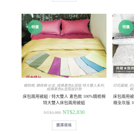
特價
特價
精梳棉
,
精梳棉 40支
,
經典素色&混搭-特大雙人系列
,
印花圖樣
,
印
經典素色&混搭設計款
棉
床包兩用被組 / 特大雙人 素色款 100%精梳棉
床包兩用被組
特大雙人床包兩用被組
緻全灰版 
NT$
2,830
NT$
3,980
選擇規格