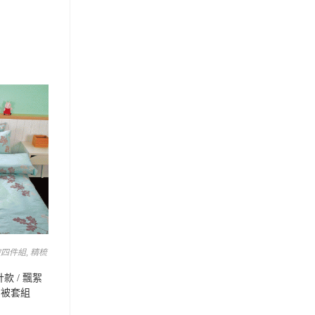
被四件組
,
精梳
款 / 飄絮
用被套組