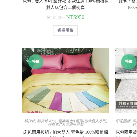
床包 / 雙人 印花設計款 多款任選 100%精梳棉
床包 / 
雙人床包含二個枕套
10
NT$
950
NT$
1,380
選擇規格
特價
特價
精梳棉
,
精梳棉 40支
,
經典素色&混搭-加大雙人系列
,
印花圖樣
,
印
經典素色&混搭設計款
棉
床包兩用被組 / 加大雙人 素色款 100%精梳棉
床包兩用被組