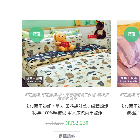
特價
特價
印花圖樣
,
印花圖樣-單人床包兩用被三件組
,
精梳棉
,
印花圖樣
,
精梳棉 40支
床包兩用被組 / 單人 印花設計款 / 紛葉幽境
床包兩用被
米/黑 100%精梳棉 單人床包兩用被組
紫/藍
NT$
2,230
NT$
3,280
選擇規格