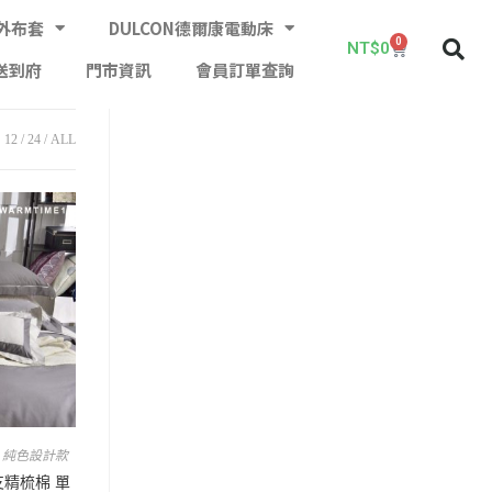
外布套
DULCON德爾康電動床
0
NT$
0
送到府
門市資訊
會員訂單查詢
12
24
ALL
,
純色設計款
0支精梳棉 單