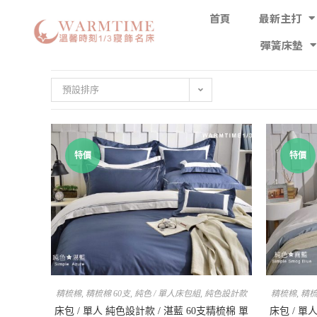
首頁
最新主打
彈簧床墊
預設排序
特價
特價
精梳棉
,
精梳棉 60支
,
純色 / 單人床包組
,
純色設計款
精梳棉
,
精梳
床包 / 單人 純色設計款 / 湛藍 60支精梳棉 單
床包 / 單