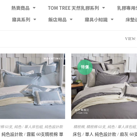
熱賣商品
TOM TREE 天然乳膠系列
乳膠專用
寢具系列
飯店用品
寢具小知識
床墊
VIEW:
特價
棉 60支
,
純色 / 單人床包組
,
純色設計款
精梳棉
,
精梳棉 60支
,
純色 / 單人床包組
人 純色設計款 / 霧藍 60支精梳棉 單
床包 / 單人 純色設計款 / 麻灰 6