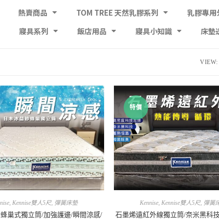
熱賣商品
TOM TREE 天然乳膠系列
乳膠專用
寢具系列
飯店用品
寢具小知識
床墊
VIEW:
特價
nise
,
Kennise雙人5尺
,
彈簧床墊
Kennise
,
Kennise雙人5尺
,
彈簧
蜂巢式獨立筒/加強護邊/瞬間涼感/
石墨烯遠紅外線獨立筒/奈米黑科技