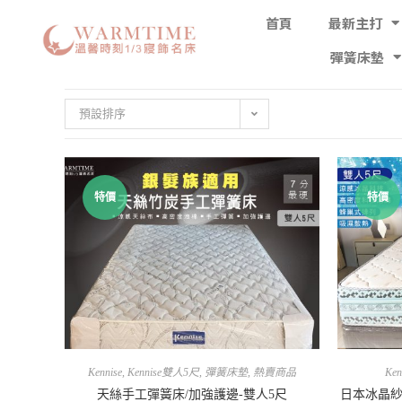
首頁
最新主打
彈簧床墊
預設排序
特價
特價
Kennise
,
Kennise雙人5尺
,
彈簧床墊
,
熱賣商品
Ken
天絲手工彈簧床/加強護邊-雙人5尺
日本冰晶紗