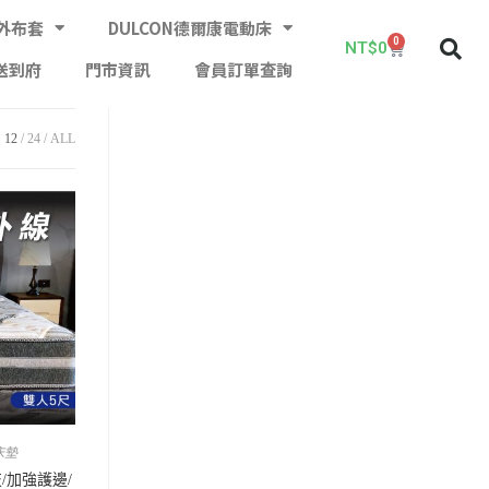
外布套
DULCON德爾康電動床
0
NT$
0
送到府
門市資訊
會員訂單查詢
12
24
ALL
床墊
/加強護邊/