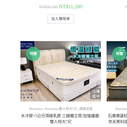
NT$
11,200
NT$
28,500
加入購物車
特價
特價
Warmtime
,
Warmtime雙人特大7尺
,
彈簧床墊
Warmti
水冷膠+5公分頂級乳膠 三線獨立筒/加強護邊-
石墨烯遠紅
雙人特大7尺
奈米黑科技