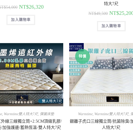
特大7尺
NT$
26,320
NT$
54,000
NT$
25,20
NT$
49,500
加入購物車
加入購物車
特價
me
,
Warmtime雙人特大7尺
,
彈簧床墊
Warmtime
,
Warmtime雙人特大7尺
,
外線三線獨立筒+2.5CM頂級乳膠/
銀離子虎口三線獨立筒/抗菌除臭/
/加強護邊/蓄熱恆溫-雙人特大7尺
人特大7尺