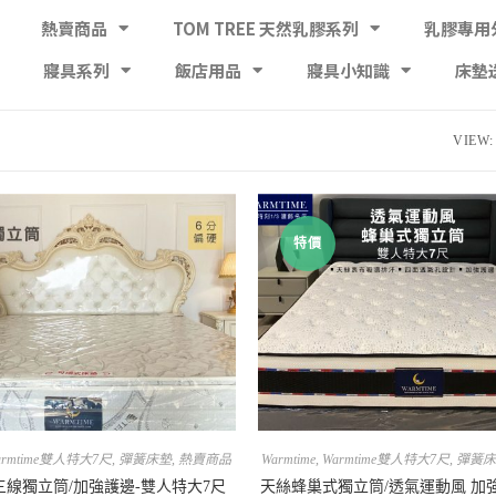
熱賣商品
TOM TREE 天然乳膠系列
乳膠專用
寢具系列
飯店用品
寢具小知識
床墊
VIEW:
特價
armtime雙人特大7尺
,
彈簧床墊
,
熱賣商品
Warmtime
,
Warmtime雙人特大7尺
,
彈簧床
三線獨立筒/加強護邊-雙人特大7尺
天絲蜂巢式獨立筒/透氣運動風 加