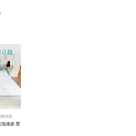
0
彈簧床墊
加強護邊-雙