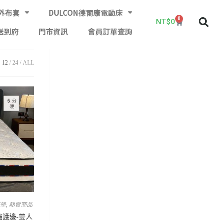
外布套
DULCON德爾康電動床
0
NT$
0
送到府
門市資訊
會員訂單查詢
12
24
ALL
墊
,
熱賣商品
強護邊-雙人