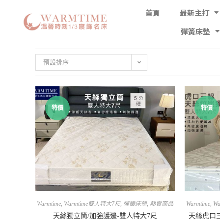
首頁
最新主打
彈簧床墊
預設排序
特價
特價
Warmtime
,
Warmtime雙人特大7尺
,
彈簧床墊
,
熱賣商品
Warmtime
,
W
天絲獨立筒/加強護邊-雙人特大7尺
天絲虎口